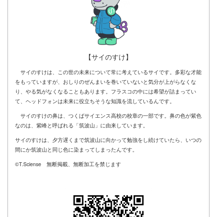
【サイのすけ】
サイのすけは、この世の未来について常に考えているサイです。多彩な才能
をもっていますが、おしりのぜんまいを巻いていないと気分が上がらなくな
り、やる気がなくなることもあります。フラスコの中には希望が詰まってい
て、ヘッドフォンは未来に役立ちそうな知識を流しているんです。
サイのすけの鼻は、つくばサイエンス高校の校章の一部です。鼻の色が紫色
なのは、紫峰と呼ばれる「筑波山」に由来しています。
サイのすけは、夕方遅くまで筑波山に向かって勉強をし続けていたら、いつの
間にか筑波山と同じ色に染まってしまったんです。
©T.Sciense 無断掲載、無断加工を禁じます