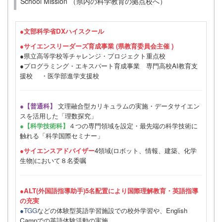
School Mission （県内の科学教育の拠点校へ）
●
文部科学省DXハイスクール
●サイエンスリーダーズ育成事業 (県教育委員会主催 )
●県立高等学校等チャレンジ・プロジェクト重点校
●プログラミング・エキスパート育成事業 専門高校AI教育支
援校 ・医学部進学支援校
●【普通科】
文理融合型カリキュラムの実施・データサイエン
スを活用した「理数探究」
●【科学技術科】
４つの専門領域を設定・最先端の科学技術に
触れる「科学国際セミナー」
●サイエンスアドバイザー
4領域(ロボット、情報、建築、化学
生物)において８名委嘱
●ALT(外国語指導助手)5名配置により国際理解教育・英語指導
の充実
●TGG
などの体験型英語学習施設での校外学習や、English
Campでの英語体験活動の実施