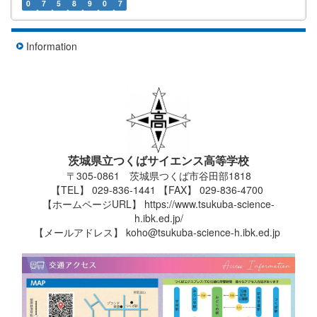
0
7
5
8
9
0
7
Information
茨城県立つくばサイエンス高等学校
〒305-0861 茨城県つくば市谷田部1818
【TEL】 029-836-1441 【FAX】 029-836-4700
【ホームページURL】 https://www.tsukuba-science-
h.ibk.ed.jp/
【メールアドレス】 koho@tsukuba-science-h.ibk.ed.jp