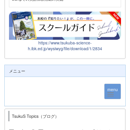
https://www.tsukuba-science-
h.ibk.ed.jp/wysiwyg/file/download/1/2834
メニュー
menu
TsukuS Topics（ブログ）