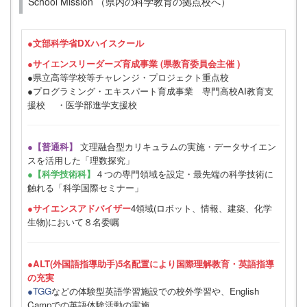
School Mission （県内の科学教育の拠点校へ）
●
文部科学省DXハイスクール
●サイエンスリーダーズ育成事業 (県教育委員会主催 )
●県立高等学校等チャレンジ・プロジェクト重点校
●プログラミング・エキスパート育成事業 専門高校AI教育支
援校 ・医学部進学支援校
●【普通科】
文理融合型カリキュラムの実施・データサイエン
スを活用した「理数探究」
●【科学技術科】
４つの専門領域を設定・最先端の科学技術に
触れる「科学国際セミナー」
●サイエンスアドバイザー
4領域(ロボット、情報、建築、化学
生物)において８名委嘱
●ALT(外国語指導助手)5名配置により国際理解教育・英語指導
の充実
●TGG
などの体験型英語学習施設での校外学習や、English
Campでの英語体験活動の実施