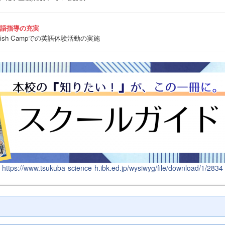
英語指導の充実
sh Campでの英語体験活動の実施
https://www.tsukuba-science-h.ibk.ed.jp/wysiwyg/file/download/1/2834