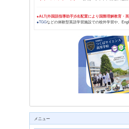
●ALT(外国語指導助手)5名配置により国際理解教育・
●TGG
などの体験型英語学習施設での校外学習や、Engli
メニュー