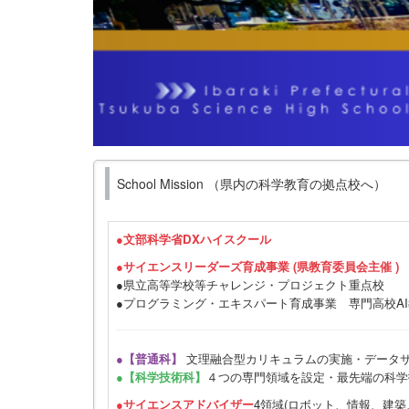
School Mission （県内の科学教育の拠点校へ）
●
文部科学省DXハイスクール
●サイエンスリーダーズ育成事業 (県教育委員会主催 )
●県立高等学校等チャレンジ・プロジェクト重点校
●プログラミング・エキスパート育成事業 専門高校A
●【普通科】
文理融合型カリキュラムの実施・データ
●【科学技術科】
４つの専門領域を設定・最先端の科学
●サイエンスアドバイザー
4領域(ロボット、情報、建築