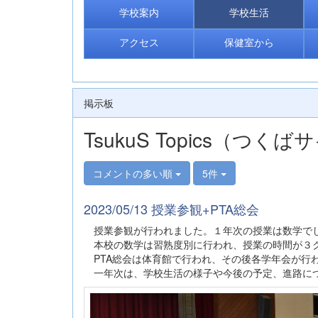
学校案内
学校生活
アクセス
保健室から
掲示板
TsukuS Topics（つ
コメントの多い順
5件
2023/05/13 授業参観+PTA総会
授業参観が行われました。１年次の授業は数学で
本校の数学は習熟度別に行われ、授業の時間が３
PTA総会は体育館で行われ、その後各学年会が行
一年次は、学校生活の様子や今後の予定、進路につ