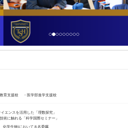
I教育支援校 ・医学部進学支援校
サイエンスを活用した「理数探究」
技術に触れる「科学国際セミナー」
、化学生物)において８名委嘱