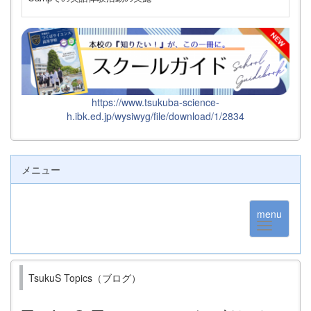
https://www.tsukuba-science-
h.ibk.ed.jp/wysiwyg/file/download/1/2834
メニュー
menu
TsukuS Topics（ブログ）