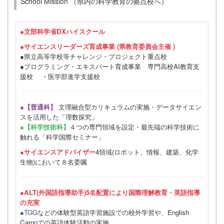
School Mission （県内の科学教育の拠点校へ）
●
文部科学省DXハイスクール
●サイエンスリーダーズ育成事業 (県教育委員会主催 )
●県立高等学校等チャレンジ・プロジェクト重点校
●プログラミング・エキスパート育成事業 専門高校AI教育支
援校 ・医学部進学支援校
●【普通科】
文理融合型カリキュラムの実施・データサイエン
スを活用した「理数探究」
●【科学技術科】
４つの専門領域を設定・最先端の科学技術に
触れる「科学国際セミナー」
●サイエンスアドバイザー
4領域(ロボット、情報、建築、化学
生物)において８名委嘱
●ALT(外国語指導助手)5名配置により国際理解教育・英語指導
の充実
●TGG
などの体験型英語学習施設での校外学習や、English
Campでの英語体験活動の実施