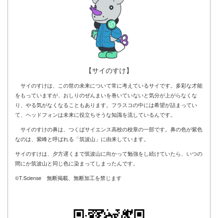
【サイのすけ】
サイのすけは、この世の未来について常に考えているサイです。多彩な才能
をもっていますが、おしりのぜんまいを巻いていないと気分が上がらなくな
り、やる気がなくなることもあります。フラスコの中には希望が詰まってい
て、ヘッドフォンは未来に役立ちそうな知識を流しているんです。
サイのすけの鼻は、つくばサイエンス高校の校章の一部です。鼻の色が紫色
なのは、紫峰と呼ばれる「筑波山」に由来しています。
サイのすけは、夕方遅くまで筑波山に向かって勉強をし続けていたら、いつの
間にか筑波山と同じ色に染まってしまったんです。
©T.Sciense 無断掲載、無断加工を禁じます