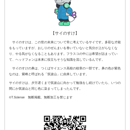
【サイのすけ】
サイのすけは、この世の未来について常に考えているサイです。多彩な才能
をもっていますが、おしりのぜんまいを巻いていないと気分が上がらなくな
り、やる気がなくなることもあります。フラスコの中には希望が詰まってい
て、ヘッドフォンは未来に役立ちそうな知識を流しているんです。
サイのすけの鼻は、つくばサイエンス高校の校章の一部です。鼻の色が紫色
なのは、紫峰と呼ばれる「筑波山」に由来しています。
サイのすけは、夕方遅くまで筑波山に向かって勉強をし続けていたら、いつの
間にか筑波山と同じ色に染まってしまったんです。
©T.Sciense 無断掲載、無断加工を禁じます