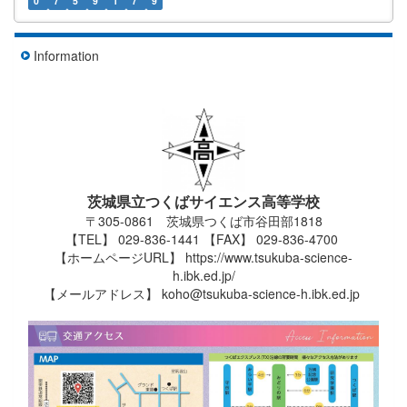
0
7
5
9
1
7
9
Information
茨城県立つくばサイエンス高等学校
〒305-0861 茨城県つくば市谷田部1818
【TEL】 029-836-1441 【FAX】 029-836-4700
【ホームページURL】 https://www.tsukuba-science-
h.ibk.ed.jp/
【メールアドレス】 koho@tsukuba-science-h.ibk.ed.jp