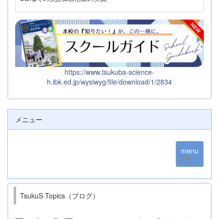
https://www.tsukuba-science-
h.ibk.ed.jp/wysiwyg/file/download/1/2834
メニュー
menu
TsukuS Topics（ブログ）