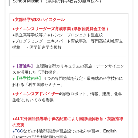
School Mission （県内の科学教育の拠点校へ）
●
文部科学省DXハイスクール
●サイエンスリーダーズ育成事業 (県教育委員会主催 )
●県立高等学校等チャレンジ・プロジェクト重点校
●プログラミング・エキスパート育成事業 専門高校AI教育支
援校 ・医学部進学支援校
●【普通科】
文理融合型カリキュラムの実施・データサイエン
スを活用した「理数探究」
●【科学技術科】
４つの専門領域を設定・最先端の科学技術に
触れる「科学国際セミナー」
●サイエンスアドバイザー
4領域(ロボット、情報、建築、化学
生物)において８名委嘱
●ALT(外国語指導助手)5名配置により国際理解教育・英語指導
の充実
●TGG
などの体験型英語学習施設での校外学習や、English
Campでの英語体験活動の実施