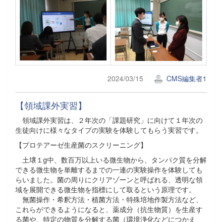
2024/03/15
CMS編集者1
【領域課外実習】
領域課外実習は、２年次の「課題研究」に向けて１年次の
生徒向けに様々なタイプの実験を体験してもらう実習です。
【プロテアーゼ生産菌のスクリーニング】
土壌１g中、数百万以上いる微生物から、タンパク質を分解
できる微生物を単離するまでの一連の実験操作を体験しても
らいました。菌の周りにクリアゾーンと呼ばれる、透明な領
域を展開できる微生物を指標にして取るという原理です。
無菌操作・希釈方法・植菌方法・特殊培地作製方法など、
これらができるようになると、薬成分（抗生物質）を生産す
る菌や、特定の物質を分解する菌（環境浄化などにつかえ