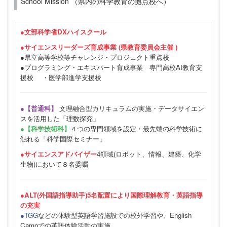
School Mission （県内の科学教育の拠点校へ）
●
文部科学省DXハイスクール
●サイエンスリーダーズ育成事業 (県教育委員会主催 )
●県立高等学校等チャレンジ・プロジェクト重点校
●プログラミング・エキスパート育成事業 専門高校AI教育支
援校 ・医学部進学支援校
●【普通科】
文理融合型カリキュラムの実施・データサイエン
スを活用した「理数探究」
●【科学技術科】
４つの専門領域を設定・最先端の科学技術に
触れる「科学国際セミナー」
●サイエンスアドバイザー
4領域(ロボット、情報、建築、化学
生物)において８名委嘱
●ALT(外国語指導助手)5名配置により国際理解教育・英語指導
の充実
●TGG
などの体験型英語学習施設での校外学習や、English
Campでの英語体験活動の実施