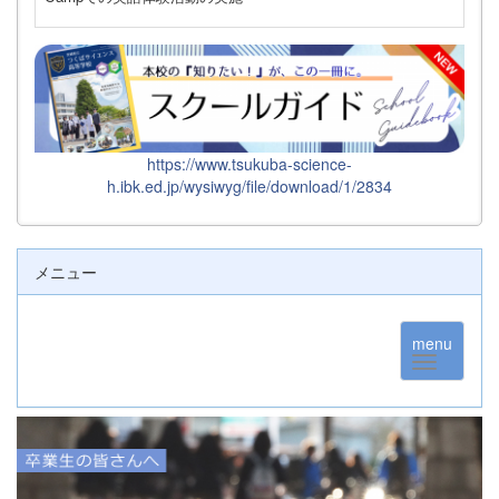
https://www.tsukuba-science-
h.ibk.ed.jp/wysiwyg/file/download/1/2834
メニュー
menu