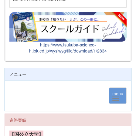
https://www.tsukuba-science-
h.ibk.ed.jp/wysiwyg/file/download/1/2834
メニュー
menu
進路実績
【国公立大学】