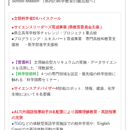
School Mission （県内の科学教育の拠点校へ）
●
文部科学省DXハイスクール
●サイエンスリーダーズ育成事業 (県教育委員会主催 )
●県立高等学校等チャレンジ・プロジェクト重点校
●プログラミング・エキスパート育成事業 専門高校AI教育支
援校 ・医学部進学支援校
●【普通科】
文理融合型カリキュラムの実施・データサイエン
スを活用した「理数探究」
●【科学技術科】
４つの専門領域を設定・最先端の科学技術に
触れる「科学国際セミナー」
●サイエンスアドバイザー
4領域(ロボット、情報、建築、化学
生物)において８名委嘱
●ALT(外国語指導助手)5名配置により国際理解教育・英語指導
の充実
●TGG
などの体験型英語学習施設での校外学習や、English
Campでの英語体験活動の実施