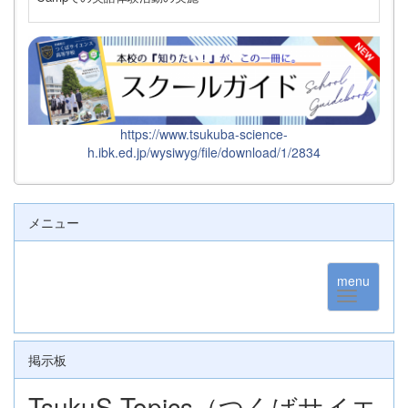
https://www.tsukuba-science-
h.ibk.ed.jp/wysiwyg/file/download/1/2834
メニュー
menu
掲示板
TsukuS Topics（つくばサイエ