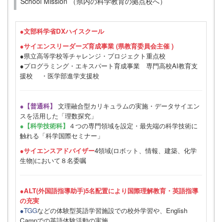
School Mission （県内の科学教育の拠点校へ）
●
文部科学省DXハイスクール
●サイエンスリーダーズ育成事業 (県教育委員会主催 )
●県立高等学校等チャレンジ・プロジェクト重点校
●プログラミング・エキスパート育成事業 専門高校AI教育支
援校 ・医学部進学支援校
●【普通科】
文理融合型カリキュラムの実施・データサイエン
スを活用した「理数探究」
●【科学技術科】
４つの専門領域を設定・最先端の科学技術に
触れる「科学国際セミナー」
●サイエンスアドバイザー
4領域(ロボット、情報、建築、化学
生物)において８名委嘱
●ALT(外国語指導助手)5名配置により国際理解教育・英語指導
の充実
●TGG
などの体験型英語学習施設での校外学習や、English
Campでの英語体験活動の実施