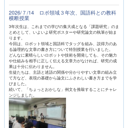
2026/７/14 ロボ領域３年次、国語科との教科
横断授業
3年次生は、これまでの学びの集大成となる「課題研究」のま
とめとして、いよいよ研究ポスターや研究論文の執筆が始ま
ります。
今回は、ロボット領域と国語科でタッグを組み、説得力のあ
る論理的な文章の書き方について特別授業を行いました。
どんなに素晴らしいロボットや技術を開発しても、その魅力
や仕組みを相手に正しく伝える文章力がなければ、研究の成
果は十分に伝わりません。
生徒たちは、主語と述語の関係や分かりやすい文章の組み立
て方など、表現の基礎から論文にふさわしい書き方までを学
びました。
続いて、「ちょっとおかしな」例文を推敲することにチャレ
ンジしました。