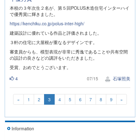
本校の３年次生２名が、第５回POLUS木造住宅インターハイ
で優秀賞に輝きました。
https://kenchiku.co.jp/polus-inter-high/
建築設計に優れている作品と評価されました。
３軒の住宅に大屋根が重なるデザインです。
審査員からも、模型表現が非常に秀逸であることや共有空間
の設計の良さなどの講評をいただきました。
受賞、おめでとうございます。
4
07/15
石塚照美
«
1
2
3
4
5
6
7
8
9
»
Information