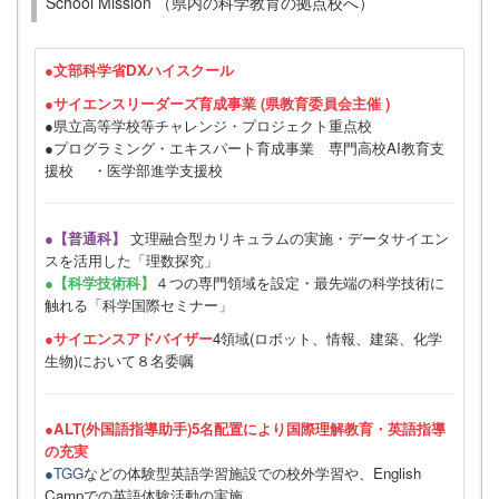
School Mission （県内の科学教育の拠点校へ）
●
文部科学省DXハイスクール
●サイエンスリーダーズ育成事業 (県教育委員会主催 )
●県立高等学校等チャレンジ・プロジェクト重点校
●プログラミング・エキスパート育成事業 専門高校AI教育支
援校 ・医学部進学支援校
●【普通科】
文理融合型カリキュラムの実施・データサイエン
スを活用した「理数探究」
●【科学技術科】
４つの専門領域を設定・最先端の科学技術に
触れる「科学国際セミナー」
●サイエンスアドバイザー
4領域(ロボット、情報、建築、化学
生物)において８名委嘱
●ALT(外国語指導助手)5名配置により国際理解教育・英語指導
の充実
●TGG
などの体験型英語学習施設での校外学習や、English
Campでの英語体験活動の実施