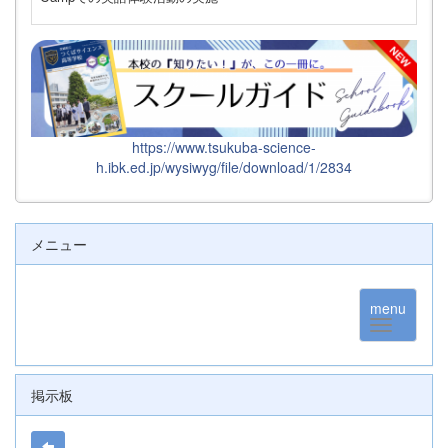
https://www.tsukuba-science-
h.ibk.ed.jp/wysiwyg/file/download/1/2834
メニュー
menu
掲示板