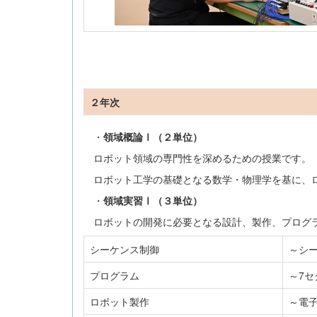
２年次
・
領域概論Ⅰ（２単位）
ロボット領域の専門性を深めるための授業です。
ロボット工学の基礎となる数学・物理学を基に、ロ
・
領域実習Ⅰ（３単位）
ロボットの開発に必要となる設計、製作、プログラ
シーケンス制御
～シ
プログラム
～7
ロボット製作
～電