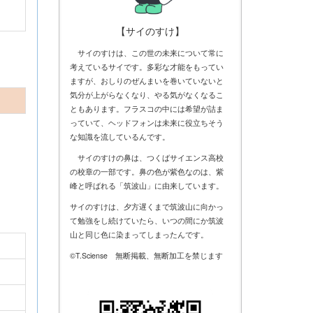
【サイのすけ】
サイのすけは、この世の未来について常に
考えているサイです。多彩な才能をもってい
ますが、おしりのぜんまいを巻いていないと
気分が上がらなくなり、やる気がなくなるこ
ともあります。フラスコの中には希望が詰ま
っていて、ヘッドフォンは未来に役立ちそう
な知識を流しているんです。
サイのすけの鼻は、つくばサイエンス高校
の校章の一部です。鼻の色が紫色なのは、紫
峰と呼ばれる「筑波山」に由来しています。
サイのすけは、夕方遅くまで筑波山に向かっ
て勉強をし続けていたら、いつの間にか筑波
山と同じ色に染まってしまったんです。
©T.Sciense 無断掲載、無断加工を禁じます