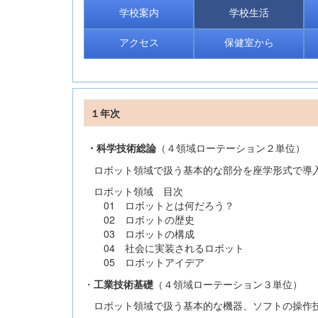
学校案内
学校生活
アクセス
保健室から
１年次
科学技術総論
（４領域ローテーション２単位）
・
ロボット領域で扱う基本的な部分を座学形式で導
ロボット領域 目次
01 ロボットとは何だろう？
02 ロボットの歴史
03 ロボットの構成
04 社会に実装されるロボット
05 ロボットアイデア
・
工業技術基礎
（４領域ローテーション３単位）
ロボット領域で扱う基本的な機器、ソフトの操作