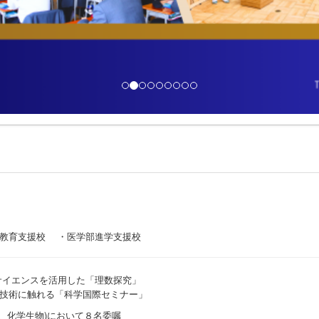
I教育支援校 ・医学部進学支援校
サイエンスを活用した「理数探究」
技術に触れる「科学国際セミナー」
、化学生物)において８名委嘱