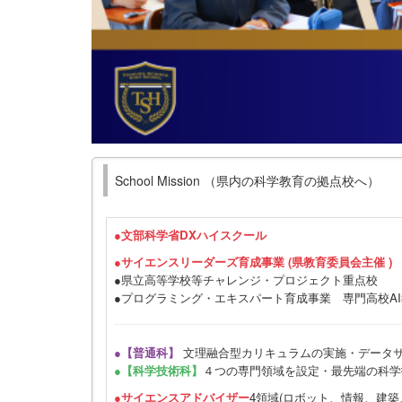
School Mission （県内の科学教育の拠点校へ）
●
文部科学省DXハイスクール
●サイエンスリーダーズ育成事業 (県教育委員会主催 )
●県立高等学校等チャレンジ・プロジェクト重点校
●プログラミング・エキスパート育成事業 専門高校A
●【普通科】
文理融合型カリキュラムの実施・データ
●【科学技術科】
４つの専門領域を設定・最先端の科学
●サイエンスアドバイザー
4領域(ロボット、情報、建築