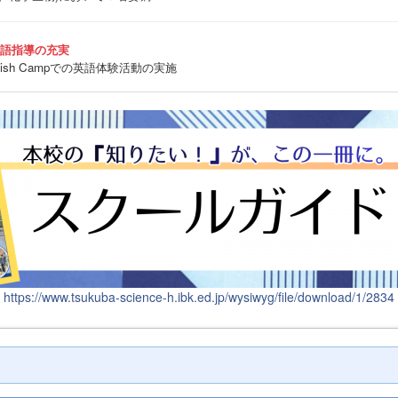
英語指導の充実
sh Campでの英語体験活動の実施
https://www.tsukuba-science-h.ibk.ed.jp/wysiwyg/file/download/1/2834