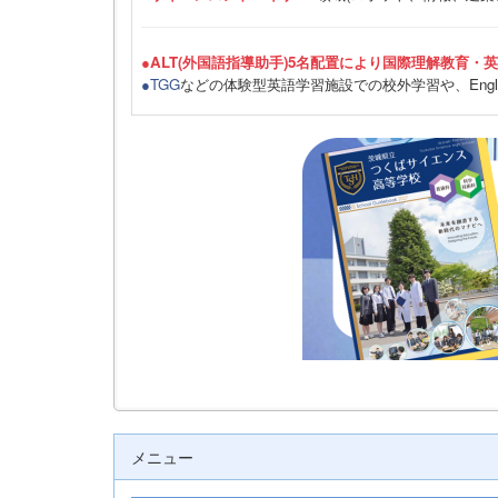
●ALT(外国語指導助手)5名配置により国際理解教育・
●TGG
などの体験型英語学習施設での校外学習や、Engli
メニュー