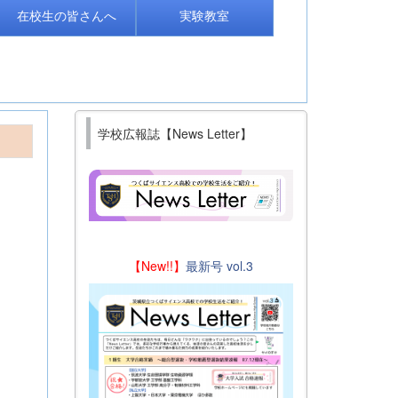
在校生の皆さんへ
実験教室
学校広報誌【News Letter】
【New!!】
最新号 vol.3