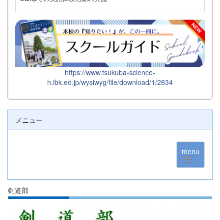
https://www.tsukuba-science-
h.ibk.ed.jp/wysiwyg/file/download/1/2834
メニュー
menu
剣道部