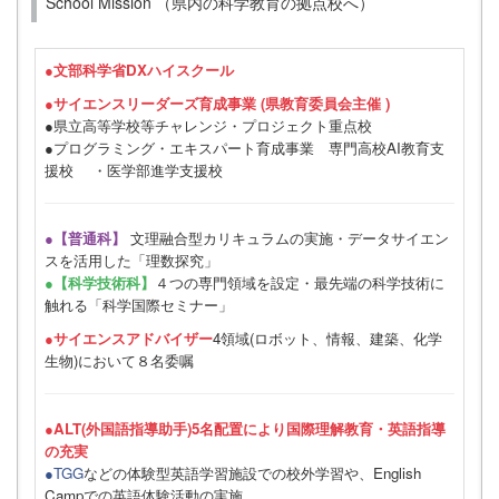
School Mission （県内の科学教育の拠点校へ）
●
文部科学省DXハイスクール
●サイエンスリーダーズ育成事業 (県教育委員会主催 )
●県立高等学校等チャレンジ・プロジェクト重点校
●プログラミング・エキスパート育成事業 専門高校AI教育支
援校 ・医学部進学支援校
●【普通科】
文理融合型カリキュラムの実施・データサイエン
スを活用した「理数探究」
●【科学技術科】
４つの専門領域を設定・最先端の科学技術に
触れる「科学国際セミナー」
●サイエンスアドバイザー
4領域(ロボット、情報、建築、化学
生物)において８名委嘱
●ALT(外国語指導助手)5名配置により国際理解教育・英語指導
の充実
●TGG
などの体験型英語学習施設での校外学習や、English
Campでの英語体験活動の実施