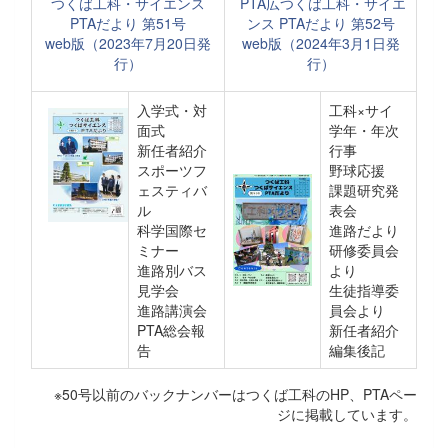
つくば工科・サイエンス
PTA広つくば工科・サイエ
PTAだより 第51号
ンス PTAだより 第52号
web版（2023年7月20日発
web版（2024年3月1日発
行）
行）
入学式・対
工科×サイ
面式
学年・年次
新任者紹介
行事
スポーツフ
野球応援
ェスティバ
課題研究発
ル
表会
科学国際セ
進路だより
ミナー
研修委員会
進路別バス
より
見学会
生徒指導委
進路講演会
員会より
PTA総会報
新任者紹介
告
編集後記
※50号以前のバックナンバーはつくば工科のHP、PTAペー
ジに掲載しています。