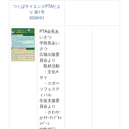
つくばサイエンスPTAだよ
り 第1号
2026/01
PTA会長あ
いさつ
学校長あい
さつ
広報出版委
員会より
取材活動
・文化✕
サイ
・スポー
ツフェステ
ィバル
生徒支援委
員会より
・さわや
かﾏﾅｰｱｯﾌﾟｷｬ
ﾝﾍﾟｰﾝ