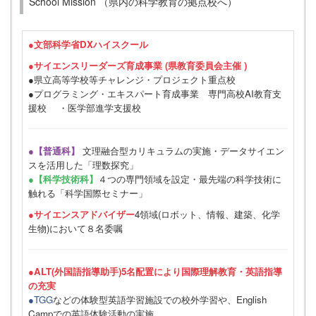
School Mission （県内の科学教育の拠点校へ）
●
文部科学省DXハイスクール
●サイエンスリーダーズ育成事業 (県教育委員会主催 )
●県立高等学校等チャレンジ・プロジェクト重点校
●プログラミング・エキスパート育成事業 専門高校AI教育支
援校 ・医学部進学支援校
●【普通科】
文理融合型カリキュラムの実施・データサイエン
スを活用した「理数探究」
●【科学技術科】
４つの専門領域を設定・最先端の科学技術に
触れる「科学国際セミナー」
●サイエンスアドバイザー
4領域(ロボット、情報、建築、化学
生物)において８名委嘱
●ALT(外国語指導助手)5名配置により国際理解教育・英語指導
の充実
●TGG
などの体験型英語学習施設での校外学習や、English
Campでの英語体験活動の実施