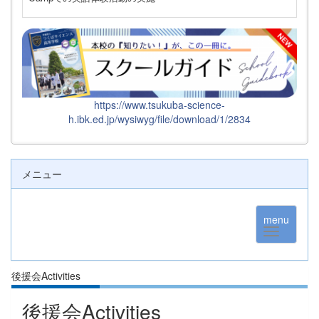
https://www.tsukuba-science-
h.ibk.ed.jp/wysiwyg/file/download/1/2834
メニュー
menu
後援会Activities
後援会Activities