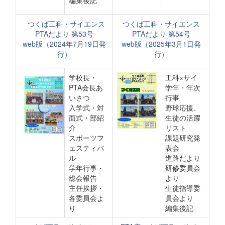
編集後記
つくば工科・サイエンス
つくば工科・サイエンス
PTAだより 第53号
PTAだより 第54号
web版（2024年7月19日発
web版（2025年3月1日発
行）
行）
学校長・
工科×サイ
PTA会長あ
学年・年次
いさつ
行事
入学式・対
野球応援、
面式・部紹
生徒の活躍
介
リスト
スポーツフ
課題研究発
ェスティバ
表会
ル
進路だより
学年行事・
研修委員会
総会報告
より
主任挨拶・
生徒指導委
各委員会よ
員会より
り
編集後記