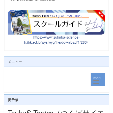
https://www.tsukuba-science-
h.ibk.ed.jp/wysiwyg/file/download/1/2834
メニュー
menu
掲示板
TsukuS Topics（つくばサイエ