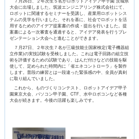
７月26日、２年次生５名がロボットアイデア甲子園 茨城県
大会に出場しました。筑波エンジニアリング株式会社にて、
ロボットに関連するセミナーを受講し、産業用ロボットシス
テムの見学を行いました。それを基に、社会でロボットを活
用するためのアイデア提案書の作成・提出を行いました。提
案書による一次審査を通過すると、アイデア発表を行うプレ
ゼンテーション大会へと進むことができます。
７月27日、２年次生７名が三級技能士国家検定(電子機器組
立作業)の実技試験を受検しました。これは電子回路の組立技
術を評価するための試験であり、はんだ付けなどの技能を駆
使して、定められた時間内に「省エネコントローラ」を製作
します。普段の練習とは一段違った緊張感の中、全員が真剣
に取り組んでいました。
これから、ものづくりコンテスト、ロボットアイデア甲子
園東京大会、パソコン甲子園、CTF、水中ロボコンなど各種
大会が続きます。今後の活躍も楽しみです。