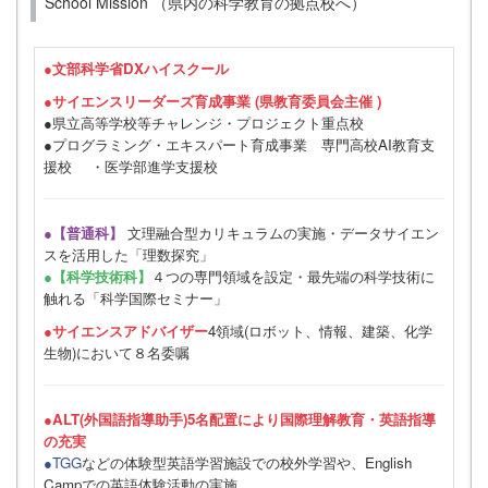
School Mission （県内の科学教育の拠点校へ）
●
文部科学省DXハイスクール
●サイエンスリーダーズ育成事業 (県教育委員会主催 )
●県立高等学校等チャレンジ・プロジェクト重点校
●プログラミング・エキスパート育成事業 専門高校AI教育支
援校 ・医学部進学支援校
●【普通科】
文理融合型カリキュラムの実施・データサイエン
スを活用した「理数探究」
●【科学技術科】
４つの専門領域を設定・最先端の科学技術に
触れる「科学国際セミナー」
●サイエンスアドバイザー
4領域(ロボット、情報、建築、化学
生物)において８名委嘱
●ALT(外国語指導助手)5名配置により国際理解教育・英語指導
の充実
●TGG
などの体験型英語学習施設での校外学習や、English
Campでの英語体験活動の実施