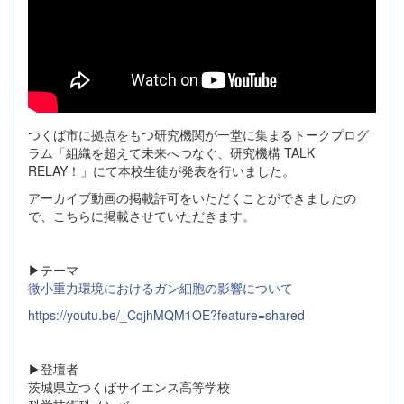
つくば市に拠点をもつ研究機関が一堂に集まるトークプログ
ラム「組織を超えて未来へつなぐ、研究機構 TALK
RELAY！」にて本校生徒が発表を行いました。
アーカイブ動画の掲載許可をいただくことができましたの
で、こちらに掲載させていただきます。
▶テーマ
微小重力環境におけるガン細胞の影響について
https://youtu.be/_CqjhMQM1OE?feature=shared
▶登壇者
茨城県立つくばサイエンス高等学校