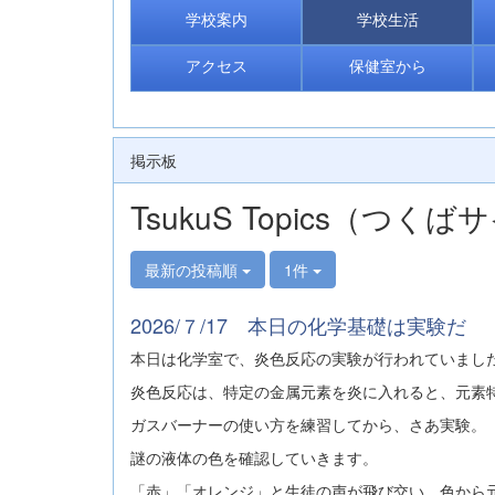
学校案内
学校生活
アクセス
保健室から
掲示板
TsukuS Topics（つ
最新の投稿順
1件
2026/７/17 本日の化学基礎は実験だ
本日は化学室で、炎色反応の実験が行われていまし
炎色反応は、特定の金属元素を炎に入れると、元素
ガスバーナーの使い方を練習してから、さあ実験。
謎の液体の色を確認していきます。
「赤」「オレンジ」と生徒の声が飛び交い、色から