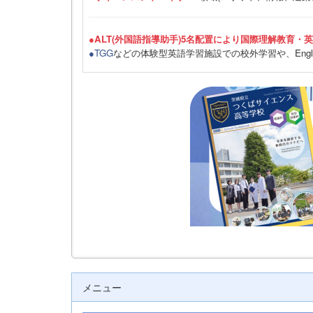
●ALT(外国語指導助手)5名配置により国際理解教育・
●TGG
などの体験型英語学習施設での校外学習や、Engli
メニュー