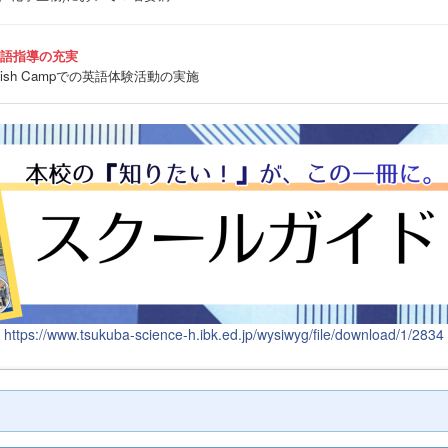
英語指導の充実
sh Campでの英語体験活動の実施
https://www.tsukuba-science-h.ibk.ed.jp/wysiwyg/file/download/1/2834