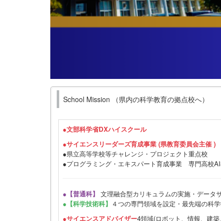
School Mission （県内の科学教育の拠点校へ）
●
文部科学省DXハイスクール
●サイエンスリーダーズ育成事業 (県教育委員会主催 )
●県立高等学校等チャレンジ・プロジェクト重点校
●プログラミング・エキスパート育成事業 専門高校A
●【普通科】
文理融合型カリキュラムの実施・データ
●【科学技術科】
４つの専門領域を設定・最先端の科学
●サイエンスアドバイザー
4領域(ロボット、情報、建築