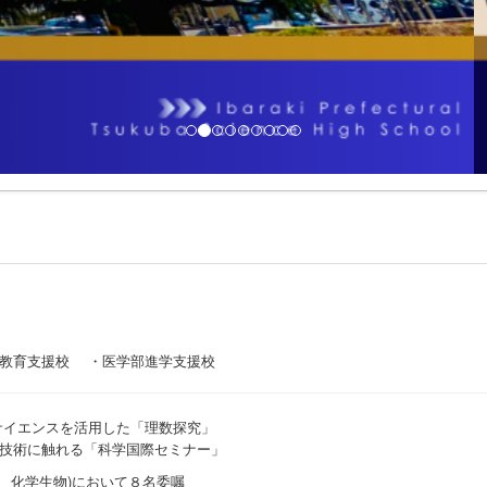
I教育支援校 ・医学部進学支援校
サイエンスを活用した「理数探究」
技術に触れる「科学国際セミナー」
、化学生物)において８名委嘱