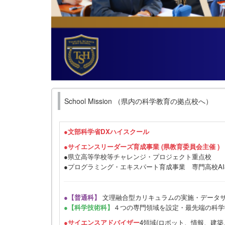
School Mission （県内の科学教育の拠点校へ）
●
文部科学省DXハイスクール
●サイエンスリーダーズ育成事業 (県教育委員会主催 )
●県立高等学校等チャレンジ・プロジェクト重点校
●プログラミング・エキスパート育成事業 専門高校A
●【普通科】
文理融合型カリキュラムの実施・データ
●【科学技術科】
４つの専門領域を設定・最先端の科学
●サイエンスアドバイザー
4領域(ロボット、情報、建築