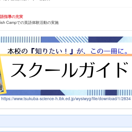
英語指導の充実
sh Campでの英語体験活動の実施
https://www.tsukuba-science-h.ibk.ed.jp/wysiwyg/file/download/1/2834