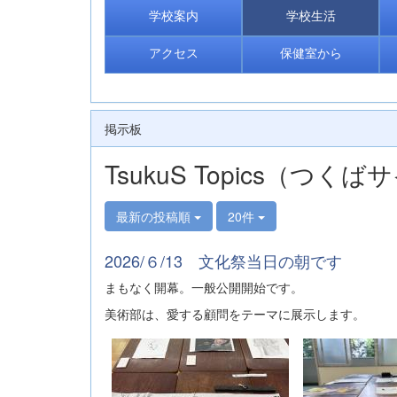
学校案内
学校生活
アクセス
保健室から
掲示板
TsukuS Topics（つ
最新の投稿順
20件
2026/６/13 文化祭当日の朝です
まもなく開幕。一般公開開始です。
美術部は、愛する顧問をテーマに展示します。