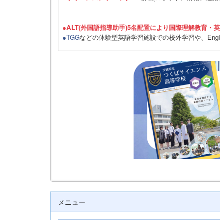
●ALT(外国語指導助手)5名配置により国際理解教育・
●TGG
などの体験型英語学習施設での校外学習や、Engli
メニュー