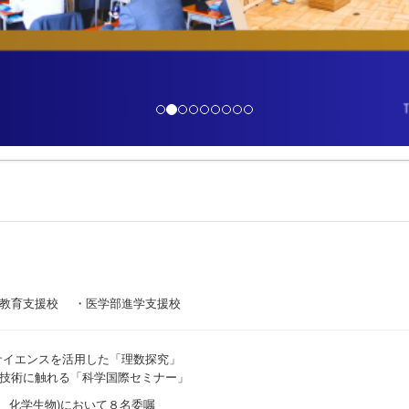
I教育支援校 ・医学部進学支援校
サイエンスを活用した「理数探究」
技術に触れる「科学国際セミナー」
、化学生物)において８名委嘱