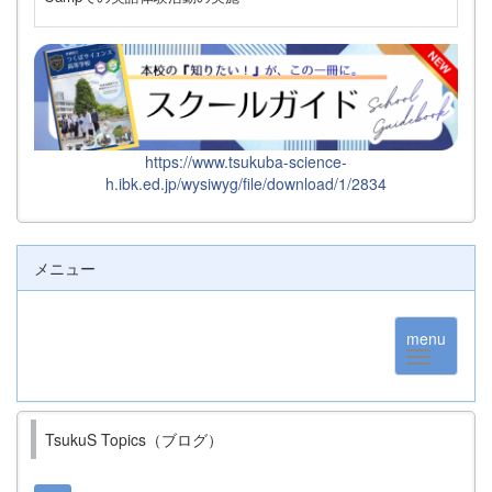
https://www.tsukuba-science-
h.ibk.ed.jp/wysiwyg/file/download/1/2834
メニュー
menu
TsukuS Topics（ブログ）