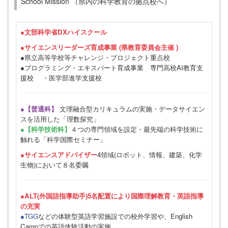
School Mission （県内の科学教育の拠点校へ）
●
文部科学省DXハイスクール
●サイエンスリーダーズ育成事業 (県教育委員会主催 )
●県立高等学校等チャレンジ・プロジェクト重点校
●プログラミング・エキスパート育成事業 専門高校AI教育支
援校 ・医学部進学支援校
●【普通科】
文理融合型カリキュラムの実施・データサイエン
スを活用した「理数探究」
●【科学技術科】
４つの専門領域を設定・最先端の科学技術に
触れる「科学国際セミナー」
●サイエンスアドバイザー
4領域(ロボット、情報、建築、化学
生物)において８名委嘱
●ALT(外国語指導助手)5名配置により国際理解教育・英語指導
の充実
●TGG
などの体験型英語学習施設での校外学習や、English
Campでの英語体験活動の実施