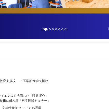
I教育支援校 ・医学部進学支援校
サイエンスを活用した「理数探究」
技術に触れる「科学国際セミナー」
、化学生物)において８名委嘱