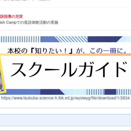
英語指導の充実
sh Campでの英語体験活動の実施
https://www.tsukuba-science-h.ibk.ed.jp/wysiwyg/file/download/1/2834