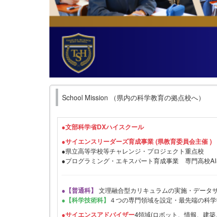
School Mission （県内の科学教育の拠点校へ）
●
文部科学省DXハイスクール
●サイエンスリーダーズ育成事業 (県教育委員会主催 )
●県立高等学校等チャレンジ・プロジェクト重点校
●プログラミング・エキスパート育成事業 専門高校A
●【普通科】
文理融合型カリキュラムの実施・データ
●【科学技術科】
４つの専門領域を設定・最先端の科学
●サイエンスアドバイザー
4領域(ロボット、情報、建築