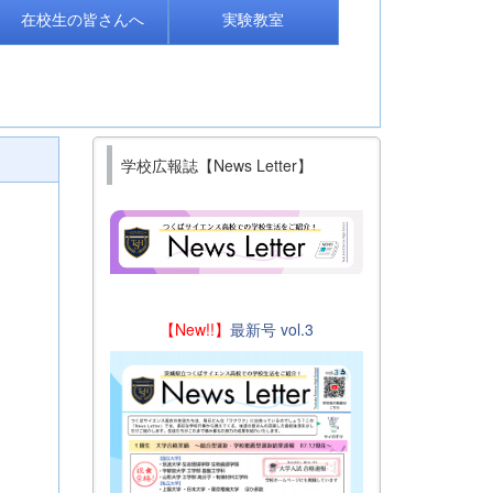
在校生の皆さんへ
実験教室
学校広報誌【News Letter】
【New!!】
最新号 vol.3