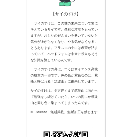
【サイのすけ】
サイのすけは、この世の未来について常に
考えているサイです。多彩な才能をもってい
ますが、おしりのぜんまいを巻いていないと
気分が上がらなくなり、やる気がなくなるこ
ともあります。フラスコの中には希望が詰ま
っていて、ヘッドフォンは未来に役立ちそう
な知識を流しているんです。
サイのすけの鼻は、つくばサイエンス高校
の校章の一部です。鼻の色が紫色なのは、紫
峰と呼ばれる「筑波山」に由来しています。
サイのすけは、夕方遅くまで筑波山に向かっ
て勉強をし続けていたら、いつの間にか筑波
山と同じ色に染まってしまったんです。
©T.Sciense 無断掲載、無断加工を禁じます