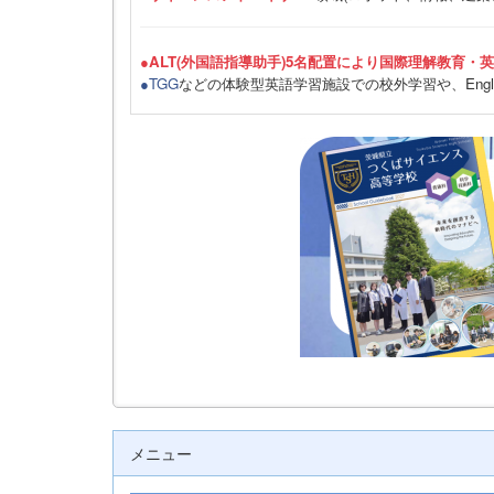
●ALT(外国語指導助手)5名配置により国際理解教育・
●TGG
などの体験型英語学習施設での校外学習や、Engli
メニュー