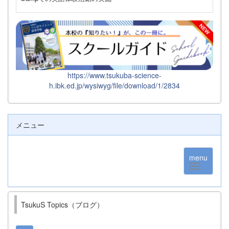
https://www.tsukuba-science-
h.ibk.ed.jp/wysiwyg/file/download/1/2834
メニュー
menu
TsukuS Topics（ブログ）