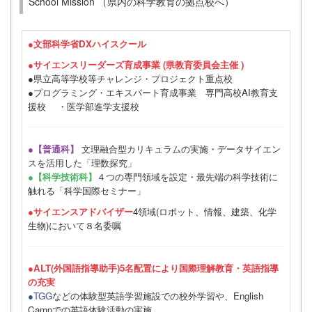
School Mission （県内の科学教育の拠点校へ）
●
文部科学省DXハイスクール
●サイエンスリーダーズ育成事業 (県教育委員会主催 )
●県立高等学校等チャレンジ・プロジェクト重点校
●プログラミング・エキスパート育成事業 専門高校AI教育支
援校 ・医学部進学支援校
●【普通科】
文理融合型カリキュラムの実施・データサイエン
スを活用した「理数探究」
●【科学技術科】
４つの専門領域を設定・最先端の科学技術に
触れる「科学国際セミナー」
●サイエンスアドバイザー
4領域(ロボット、情報、建築、化学
生物)において８名委嘱
●ALT(外国語指導助手)5名配置により国際理解教育・英語指導
の充実
●TGG
などの体験型英語学習施設での校外学習や、English
Campでの英語体験活動の実施