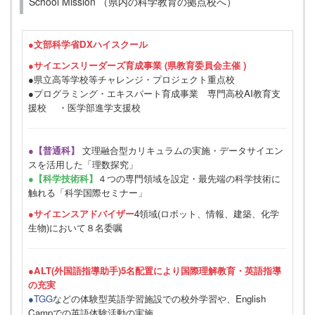
School Mission （県内の科学教育の拠点校へ）
●
文部科学省DXハイスクール
●サイエンスリーダーズ育成事業 (県教育委員会主催 )
●県立高等学校等チャレンジ・プロジェクト重点校
●プログラミング・エキスパート育成事業 専門高校AI教育支
援校 ・医学部進学支援校
●【普通科】
文理融合型カリキュラムの実施・データサイエン
スを活用した「理数探究」
●【科学技術科】
４つの専門領域を設定・最先端の科学技術に
触れる「科学国際セミナー」
●サイエンスアドバイザー
4領域(ロボット、情報、建築、化学
生物)において８名委嘱
●ALT(外国語指導助手)5名配置により国際理解教育・英語指導
の充実
●TGG
などの体験型英語学習施設での校外学習や、English
Campでの英語体験活動の実施