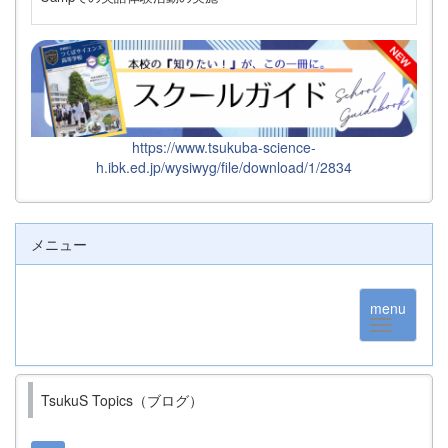
https://www.tsukuba-science-
h.ibk.ed.jp/wysiwyg/file/download/1/2834
メニュー
menu
TsukuS Topics（ブログ）