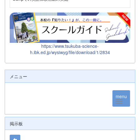
https://www.tsukuba-science-
h.ibk.ed.jp/wysiwyg/file/download/1/2834
メニュー
menu
掲示板