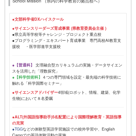
School Mission （県内の科学教育の拠点校へ）
●
文部科学省DXハイスクール
●サイエンスリーダーズ育成事業 (県教育委員会主催 )
●県立高等学校等チャレンジ・プロジェクト重点校
●プログラミング・エキスパート育成事業 専門高校AI教育支
援校 ・医学部進学支援校
●【普通科】
文理融合型カリキュラムの実施・データサイエン
スを活用した「理数探究」
●【科学技術科】
４つの専門領域を設定・最先端の科学技術に
触れる「科学国際セミナー」
●サイエンスアドバイザー
4領域(ロボット、情報、建築、化学
生物)において８名委嘱
●ALT(外国語指導助手)5名配置により国際理解教育・英語指導
の充実
●TGG
などの体験型英語学習施設での校外学習や、English
Campでの英語体験活動の実施