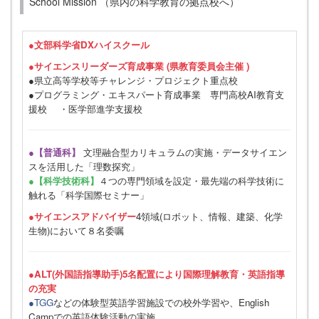
School Mission （県内の科学教育の拠点校へ）
●
文部科学省DXハイスクール
●サイエンスリーダーズ育成事業 (県教育委員会主催 )
●県立高等学校等チャレンジ・プロジェクト重点校
●プログラミング・エキスパート育成事業 専門高校AI教育支
援校 ・医学部進学支援校
●【普通科】
文理融合型カリキュラムの実施・データサイエン
スを活用した「理数探究」
●【科学技術科】
４つの専門領域を設定・最先端の科学技術に
触れる「科学国際セミナー」
●サイエンスアドバイザー
4領域(ロボット、情報、建築、化学
生物)において８名委嘱
●ALT(外国語指導助手)5名配置により国際理解教育・英語指導
の充実
●TGG
などの体験型英語学習施設での校外学習や、English
Campでの英語体験活動の実施