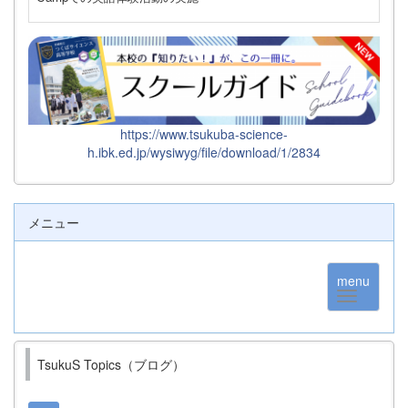
https://www.tsukuba-science-
h.ibk.ed.jp/wysiwyg/file/download/1/2834
メニュー
menu
TsukuS Topics（ブログ）