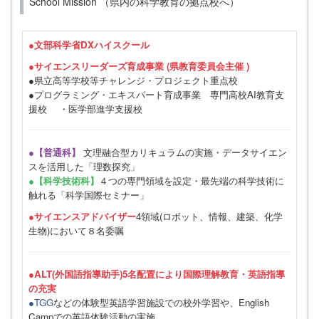
School Mission （県内の科学教育の拠点校へ）
●
文部科学省DXハイスクール
●サイエンスリーダーズ育成事業 (県教育委員会主催 )
●県立高等学校等チャレンジ・プロジェクト重点校
●プログラミング・エキスパート育成事業 専門高校AI教育支
援校 ・医学部進学支援校
●【普通科】
文理融合型カリキュラムの実施・データサイエン
スを活用した「理数探究」
●【科学技術科】
４つの専門領域を設定・最先端の科学技術に
触れる「科学国際セミナー」
●サイエンスアドバイザー
4領域(ロボット、情報、建築、化学
生物)において８名委嘱
●ALT(外国語指導助手)5名配置により国際理解教育・英語指導
の充実
●TGG
などの体験型英語学習施設での校外学習や、English
Campでの英語体験活動の実施