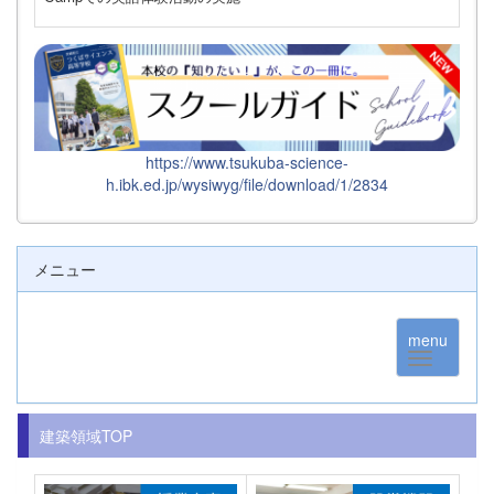
https://www.tsukuba-science-
h.ibk.ed.jp/wysiwyg/file/download/1/2834
メニュー
menu
建築領域TOP