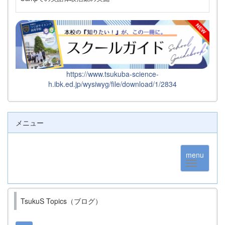
https://www.tsukuba-science-
h.ibk.ed.jp/wysiwyg/file/download/1/2834
メニュー
menu
TsukuS Topics（ブログ）