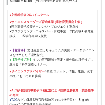
School Mission （県内の科学教育の拠点校へ）
●
文部科学省DXハイスクール
●サイエンスリーダーズ育成事業 (県教育委員会主催 )
●県立高等学校等チャレンジ・プロジェクト重点校
●プログラミング・エキスパート育成事業 専門高校AI教育支
援校 ・医学部進学支援校
●【普通科】
文理融合型カリキュラムの実施・データサイエン
スを活用した「理数探究」
●【科学技術科】
４つの専門領域を設定・最先端の科学技術に
触れる「科学国際セミナー」
●サイエンスアドバイザー
4領域(ロボット、情報、建築、化学
生物)において８名委嘱
●ALT(外国語指導助手)5名配置により国際理解教育・英語指導
の充実
●TGG
などの体験型英語学習施設での校外学習や、English
Campでの英語体験活動の実施