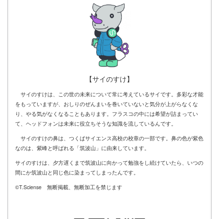
【サイのすけ】
サイのすけは、この世の未来について常に考えているサイです。多彩な才能
をもっていますが、おしりのぜんまいを巻いていないと気分が上がらなくな
り、やる気がなくなることもあります。フラスコの中には希望が詰まってい
て、ヘッドフォンは未来に役立ちそうな知識を流しているんです。
サイのすけの鼻は、つくばサイエンス高校の校章の一部です。鼻の色が紫色
なのは、紫峰と呼ばれる「筑波山」に由来しています。
サイのすけは、夕方遅くまで筑波山に向かって勉強をし続けていたら、いつの
間にか筑波山と同じ色に染まってしまったんです。
©T.Sciense 無断掲載、無断加工を禁じます