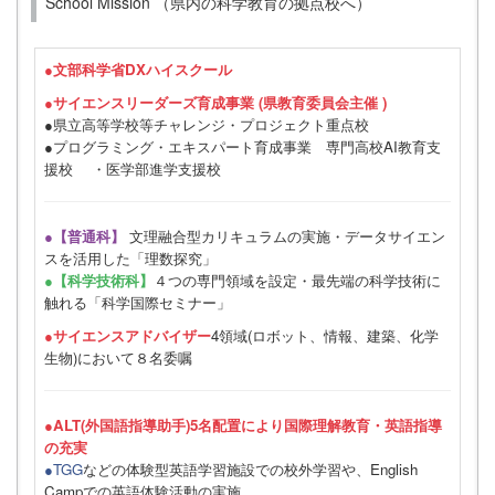
School Mission （県内の科学教育の拠点校へ）
●
文部科学省DXハイスクール
●サイエンスリーダーズ育成事業 (県教育委員会主催 )
●県立高等学校等チャレンジ・プロジェクト重点校
●プログラミング・エキスパート育成事業 専門高校AI教育支
援校 ・医学部進学支援校
●【普通科】
文理融合型カリキュラムの実施・データサイエン
スを活用した「理数探究」
●【科学技術科】
４つの専門領域を設定・最先端の科学技術に
触れる「科学国際セミナー」
●サイエンスアドバイザー
4領域(ロボット、情報、建築、化学
生物)において８名委嘱
●ALT(外国語指導助手)5名配置により国際理解教育・英語指導
の充実
●TGG
などの体験型英語学習施設での校外学習や、English
Campでの英語体験活動の実施