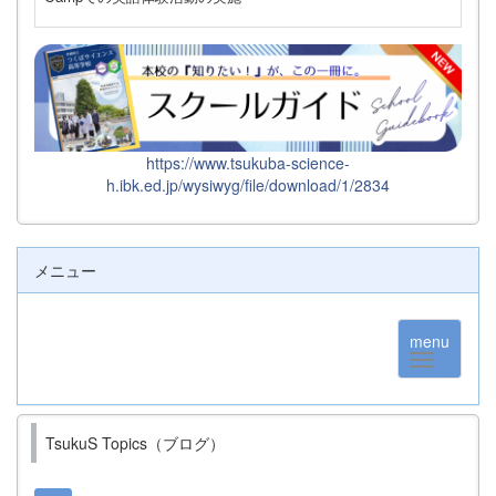
https://www.tsukuba-science-
h.ibk.ed.jp/wysiwyg/file/download/1/2834
メニュー
menu
TsukuS Topics（ブログ）