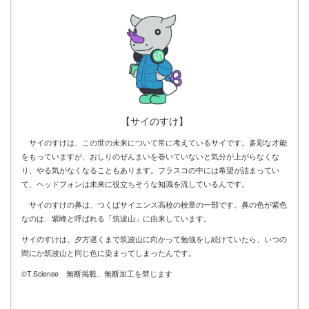
【サイのすけ】
サイのすけは、この世の未来について常に考えているサイです。多彩な才能
をもっていますが、おしりのぜんまいを巻いていないと気分が上がらなくな
り、やる気がなくなることもあります。フラスコの中には希望が詰まってい
て、ヘッドフォンは未来に役立ちそうな知識を流しているんです。
サイのすけの鼻は、つくばサイエンス高校の校章の一部です。鼻の色が紫色
なのは、紫峰と呼ばれる「筑波山」に由来しています。
サイのすけは、夕方遅くまで筑波山に向かって勉強をし続けていたら、いつの
間にか筑波山と同じ色に染まってしまったんです。
©T.Sciense 無断掲載、無断加工を禁じます