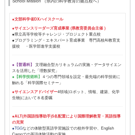
School Mission （県内の科学教育の拠点校へ）
●
文部科学省DXハイスクール
●サイエンスリーダーズ育成事業 (県教育委員会主催 )
●県立高等学校等チャレンジ・プロジェクト重点校
●プログラミング・エキスパート育成事業 専門高校AI教育支
援校 ・医学部進学支援校
●【普通科】
文理融合型カリキュラムの実施・データサイエン
スを活用した「理数探究」
●【科学技術科】
４つの専門領域を設定・最先端の科学技術に
触れる「科学国際セミナー」
●サイエンスアドバイザー
4領域(ロボット、情報、建築、化学
生物)において８名委嘱
●ALT(外国語指導助手)5名配置により国際理解教育・英語指導
の充実
●TGG
などの体験型英語学習施設での校外学習や、English
Campでの英語体験活動の実施