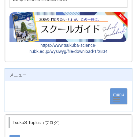
https://www.tsukuba-science-
h.ibk.ed.jp/wysiwyg/file/download/1/2834
メニュー
menu
TsukuS Topics（ブログ）