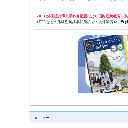
●ALT(外国語指導助手)5名配置により国際理解教育・
●TGG
などの体験型英語学習施設での校外学習や、Engli
メニュー