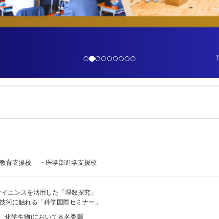
I教育支援校 ・医学部進学支援校
サイエンスを活用した「理数探究」
技術に触れる「科学国際セミナー」
、化学生物)において８名委嘱