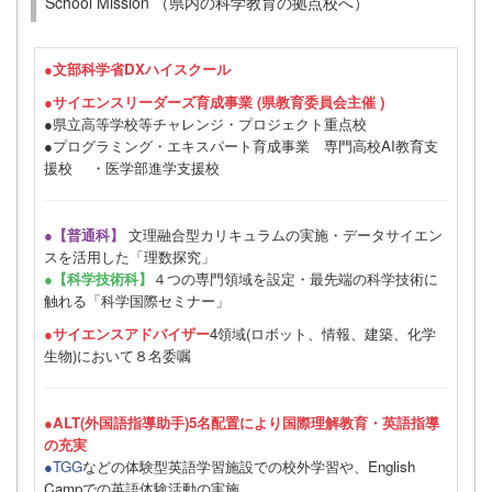
School Mission （県内の科学教育の拠点校へ）
●
文部科学省DXハイスクール
●サイエンスリーダーズ育成事業 (県教育委員会主催 )
●県立高等学校等チャレンジ・プロジェクト重点校
●プログラミング・エキスパート育成事業 専門高校AI教育支
援校 ・医学部進学支援校
●【普通科】
文理融合型カリキュラムの実施・データサイエン
スを活用した「理数探究」
●【科学技術科】
４つの専門領域を設定・最先端の科学技術に
触れる「科学国際セミナー」
●サイエンスアドバイザー
4領域(ロボット、情報、建築、化学
生物)において８名委嘱
●ALT(外国語指導助手)5名配置により国際理解教育・英語指導
の充実
●TGG
などの体験型英語学習施設での校外学習や、English
Campでの英語体験活動の実施