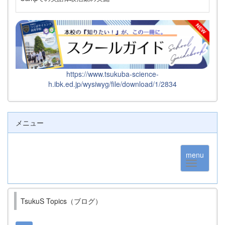
https://www.tsukuba-science-
h.ibk.ed.jp/wysiwyg/file/download/1/2834
メニュー
menu
TsukuS Topics（ブログ）