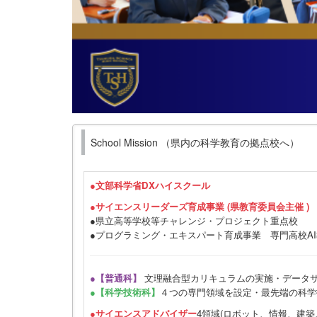
School Mission （県内の科学教育の拠点校へ）
●
文部科学省DXハイスクール
●サイエンスリーダーズ育成事業 (県教育委員会主催 )
●県立高等学校等チャレンジ・プロジェクト重点校
●プログラミング・エキスパート育成事業 専門高校A
●【普通科】
文理融合型カリキュラムの実施・データ
●【科学技術科】
４つの専門領域を設定・最先端の科学
●サイエンスアドバイザー
4領域(ロボット、情報、建築