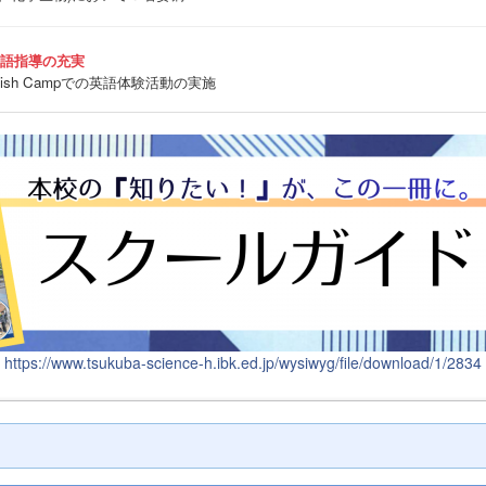
英語指導の充実
sh Campでの英語体験活動の実施
https://www.tsukuba-science-h.ibk.ed.jp/wysiwyg/file/download/1/2834