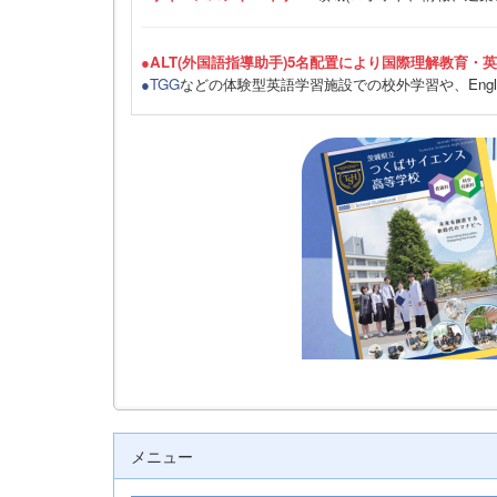
●ALT(外国語指導助手)5名配置により国際理解教育・
●TGG
などの体験型英語学習施設での校外学習や、Engli
メニュー