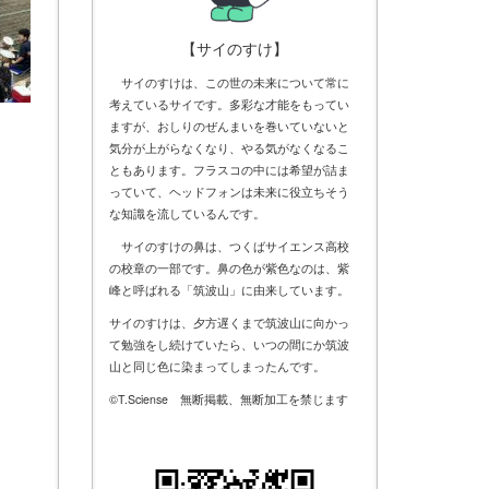
【サイのすけ】
サイのすけは、この世の未来について常に
考えているサイです。多彩な才能をもってい
ますが、おしりのぜんまいを巻いていないと
気分が上がらなくなり、やる気がなくなるこ
ともあります。フラスコの中には希望が詰ま
っていて、ヘッドフォンは未来に役立ちそう
な知識を流しているんです。
サイのすけの鼻は、つくばサイエンス高校
の校章の一部です。鼻の色が紫色なのは、紫
峰と呼ばれる「筑波山」に由来しています。
サイのすけは、夕方遅くまで筑波山に向かっ
て勉強をし続けていたら、いつの間にか筑波
山と同じ色に染まってしまったんです。
©T.Sciense 無断掲載、無断加工を禁じます