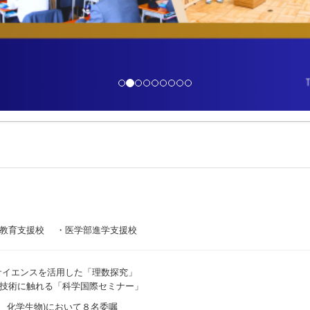
I教育支援校 ・医学部進学支援校
サイエンスを活用した「理数探究」
技術に触れる「科学国際セミナー」
、化学生物)において８名委嘱