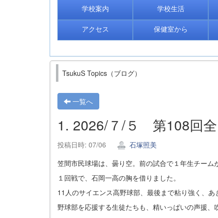
学校案内
学校生活
アクセス
保健室から
TsukuS Topics（ブログ）
一覧へ
1. 2026/７/５ 第1
投稿日時: 07/06
石塚照美
笠間市民球場は、曇り空。前の試合で１年生チーム
１回戦で、石岡一高の胸を借りました。
11人のサイエンス高野球部、最後まで粘り強く、あ
野球部を応援する生徒たちも、精いっぱいの声援、