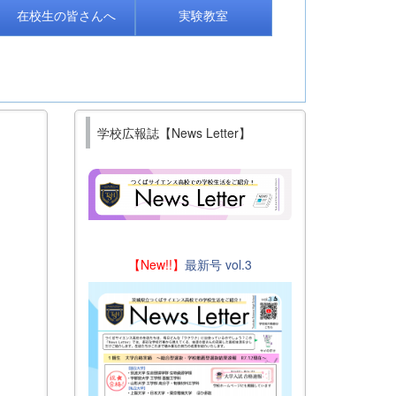
在校生の皆さんへ
実験教室
学校広報誌【News Letter】
【New!!】
最新号 vol.3