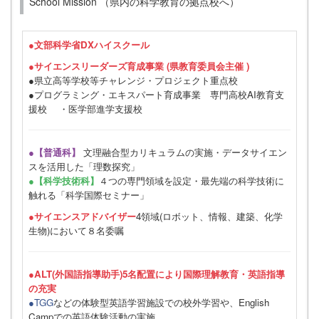
School Mission （県内の科学教育の拠点校へ）
●
文部科学省DXハイスクール
●サイエンスリーダーズ育成事業 (県教育委員会主催 )
●県立高等学校等チャレンジ・プロジェクト重点校
●プログラミング・エキスパート育成事業 専門高校AI教育支
援校 ・医学部進学支援校
●【普通科】
文理融合型カリキュラムの実施・データサイエン
スを活用した「理数探究」
●【科学技術科】
４つの専門領域を設定・最先端の科学技術に
触れる「科学国際セミナー」
●サイエンスアドバイザー
4領域(ロボット、情報、建築、化学
生物)において８名委嘱
●ALT(外国語指導助手)5名配置により国際理解教育・英語指導
の充実
●TGG
などの体験型英語学習施設での校外学習や、English
Campでの英語体験活動の実施