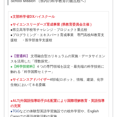
School Mission （県内の科学教育の拠点校へ）
●
文部科学省DXハイスクール
●サイエンスリーダーズ育成事業 (県教育委員会主催 )
●県立高等学校等チャレンジ・プロジェクト重点校
●プログラミング・エキスパート育成事業 専門高校AI教育支
援校 ・医学部進学支援校
●【普通科】
文理融合型カリキュラムの実施・データサイエン
スを活用した「理数探究」
●【科学技術科】
４つの専門領域を設定・最先端の科学技術に
触れる「科学国際セミナー」
●サイエンスアドバイザー
4領域(ロボット、情報、建築、化学
生物)において８名委嘱
●ALT(外国語指導助手)5名配置により国際理解教育・英語指導
の充実
●TGG
などの体験型英語学習施設での校外学習や、English
Campでの英語体験活動の実施