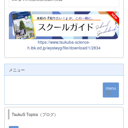
https://www.tsukuba-science-
h.ibk.ed.jp/wysiwyg/file/download/1/2834
メニュー
menu
TsukuS Topics（ブログ）