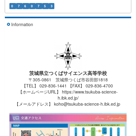
0
7
6
0
7
5
3
Information
茨城県立つくばサイエンス高等学校
〒305-0861 茨城県つくば市谷田部1818
【TEL】 029-836-1441 【FAX】 029-836-4700
【ホームページURL】 https://www.tsukuba-science-
h.ibk.ed.jp/
【メールアドレス】 koho@tsukuba-science-h.ibk.ed.jp