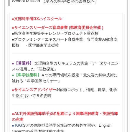
School Mission （県内の科学教育の拠点校へ）
●
文部科学省DXハイスクール
●サイエンスリーダーズ育成事業 (県教育委員会主催 )
●県立高等学校等チャレンジ・プロジェクト重点校
●プログラミング・エキスパート育成事業 専門高校AI教育支
援校 ・医学部進学支援校
●【普通科】
文理融合型カリキュラムの実施・データサイエン
スを活用した「理数探究」
●【科学技術科】
４つの専門領域を設定・最先端の科学技術に
触れる「科学国際セミナー」
●サイエンスアドバイザー
4領域(ロボット、情報、建築、化学
生物)において８名委嘱
●ALT(外国語指導助手)5名配置により国際理解教育・英語指導
の充実
●TGG
などの体験型英語学習施設での校外学習や、English
Campでの英語体験活動の実施