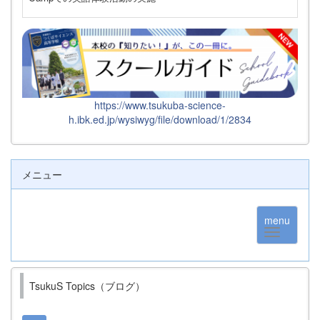
https://www.tsukuba-science-
h.ibk.ed.jp/wysiwyg/file/download/1/2834
メニュー
menu
TsukuS Topics（ブログ）