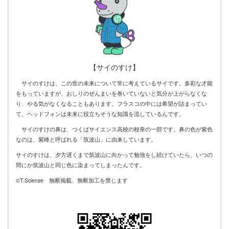
【サイのすけ】
サイのすけは、この世の未来について常に考えているサイです。多彩な才能
をもっていますが、おしりのぜんまいを巻いていないと気分が上がらなくな
り、やる気がなくなることもあります。フラスコの中には希望が詰まってい
て、ヘッドフォンは未来に役立ちそうな知識を流しているんです。
サイのすけの鼻は、つくばサイエンス高校の校章の一部です。鼻の色が紫色
なのは、紫峰と呼ばれる「筑波山」に由来しています。
サイのすけは、夕方遅くまで筑波山に向かって勉強をし続けていたら、いつの
間にか筑波山と同じ色に染まってしまったんです。
©T.Sciense 無断掲載、無断加工を禁じます