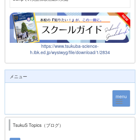
https://www.tsukuba-science-
h.ibk.ed.jp/wysiwyg/file/download/1/2834
メニュー
menu
TsukuS Topics（ブログ）