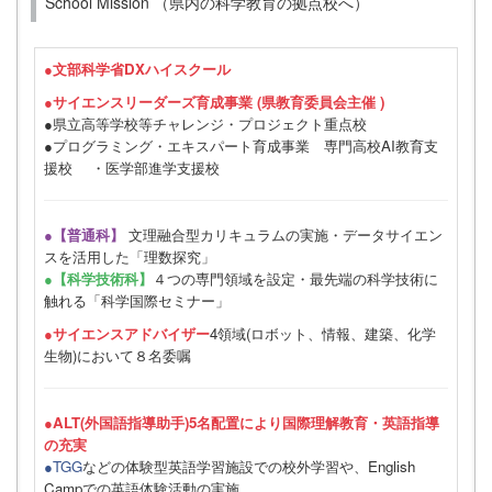
School Mission （県内の科学教育の拠点校へ）
●
文部科学省DXハイスクール
●サイエンスリーダーズ育成事業 (県教育委員会主催 )
●県立高等学校等チャレンジ・プロジェクト重点校
●プログラミング・エキスパート育成事業 専門高校AI教育支
援校 ・医学部進学支援校
●【普通科】
文理融合型カリキュラムの実施・データサイエン
スを活用した「理数探究」
●【科学技術科】
４つの専門領域を設定・最先端の科学技術に
触れる「科学国際セミナー」
●サイエンスアドバイザー
4領域(ロボット、情報、建築、化学
生物)において８名委嘱
●ALT(外国語指導助手)5名配置により国際理解教育・英語指導
の充実
●TGG
などの体験型英語学習施設での校外学習や、English
Campでの英語体験活動の実施