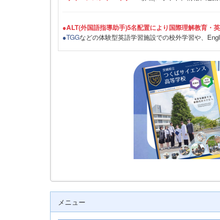
●ALT(外国語指導助手)5名配置により国際理解教育・
●TGG
などの体験型英語学習施設での校外学習や、Engli
メニュー