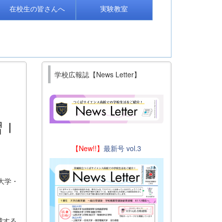
在校生の皆さんへ
実験教室
学校広報誌【News Letter】
習Ⅰ
【New!!】
最新号 vol.3
京大学・
成する