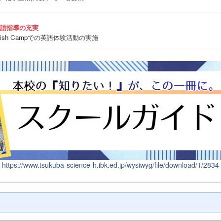
英語指導の充実
sh Campでの英語体験活動の実施
https://www.tsukuba-science-h.ibk.ed.jp/wysiwyg/file/download/1/2834