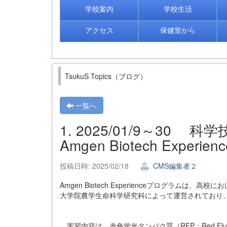
学校案内
学校生活
アクセス
保健室から
TsukuS Topics（ブログ）
一覧へ
1. 2025/01/9～30
Amgen Biotech Exper
投稿日時: 2025/02/18
CMS編集者２
Amgen Biotech Experienceプログラ
大学院農学生命科学研究科によって運営されており
実習内容は、赤色蛍光タンパク質（RFP；Red Fluo