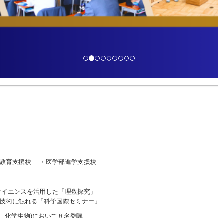
I教育支援校 ・医学部進学支援校
サイエンスを活用した「理数探究」
技術に触れる「科学国際セミナー」
、化学生物)において８名委嘱