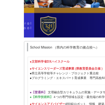
School Mission （県内の科学教育の拠点校へ）
●
文部科学省DXハイスクール
●サイエンスリーダーズ育成事業 (県教育委員会主催 )
●県立高等学校等チャレンジ・プロジェクト重点校
●プログラミング・エキスパート育成事業 専門高校A
●【普通科】
文理融合型カリキュラムの実施・データ
●【科学技術科】
４つの専門領域を設定・最先端の科学
●サイエンスアドバイザー
4領域(ロボット、情報、建築