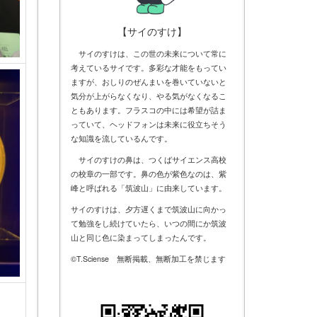
【サイのすけ】
サイのすけは、この世の未来について常に
考えているサイです。多彩な才能をもってい
ますが、おしりのぜんまいを巻いていないと
気分が上がらなくなり、やる気がなくなるこ
ともあります。フラスコの中には希望が詰ま
っていて、ヘッドフォンは未来に役立ちそう
な知識を流しているんです。
サイのすけの鼻は、つくばサイエンス高校
の校章の一部です。鼻の色が紫色なのは、紫
峰と呼ばれる「筑波山」に由来しています。
サイのすけは、夕方遅くまで筑波山に向かっ
て勉強をし続けていたら、いつの間にか筑波
山と同じ色に染まってしまったんです。
©T.Sciense 無断掲載、無断加工を禁じます