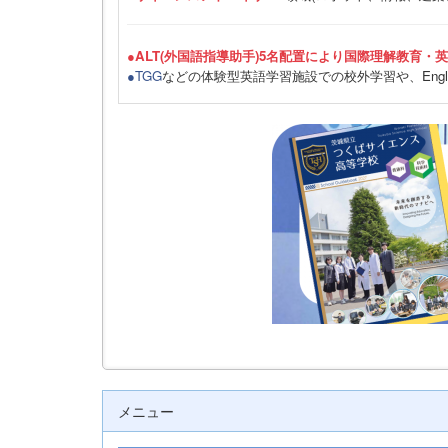
●ALT(外国語指導助手)5名配置により国際理解教育・
●TGG
などの体験型英語学習施設での校外学習や、Engli
メニュー