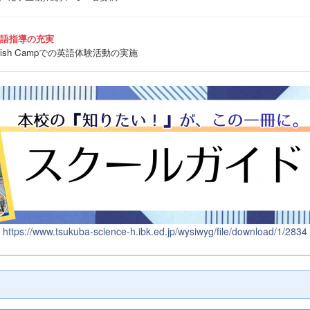
英語指導の充実
sh Campでの英語体験活動の実施
https://www.tsukuba-science-h.ibk.ed.jp/wysiwyg/file/download/1/2834