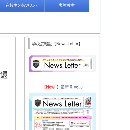
在校生の皆さんへ
実験教室
学校広報誌【News Letter】
往還
【New!!】
最新号 vol.3