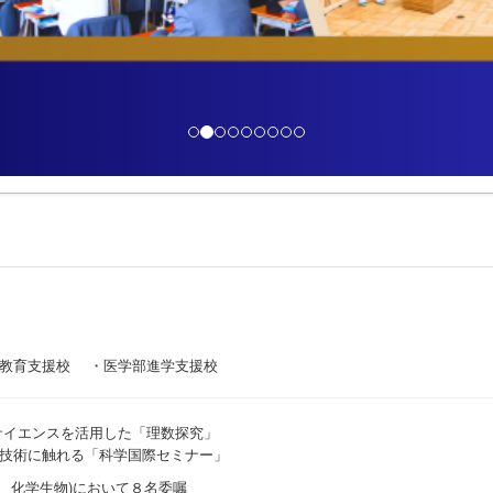
I教育支援校 ・医学部進学支援校
サイエンスを活用した「理数探究」
技術に触れる「科学国際セミナー」
、化学生物)において８名委嘱