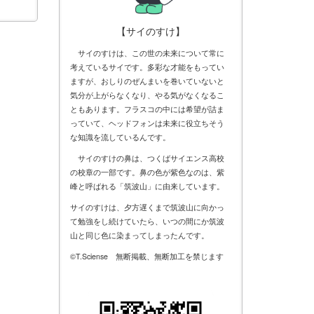
【サイのすけ】
サイのすけは、この世の未来について常に
考えているサイです。多彩な才能をもってい
ますが、おしりのぜんまいを巻いていないと
気分が上がらなくなり、やる気がなくなるこ
ともあります。フラスコの中には希望が詰ま
っていて、ヘッドフォンは未来に役立ちそう
な知識を流しているんです。
サイのすけの鼻は、つくばサイエンス高校
の校章の一部です。鼻の色が紫色なのは、紫
峰と呼ばれる「筑波山」に由来しています。
サイのすけは、夕方遅くまで筑波山に向かっ
て勉強をし続けていたら、いつの間にか筑波
山と同じ色に染まってしまったんです。
©T.Sciense 無断掲載、無断加工を禁じます