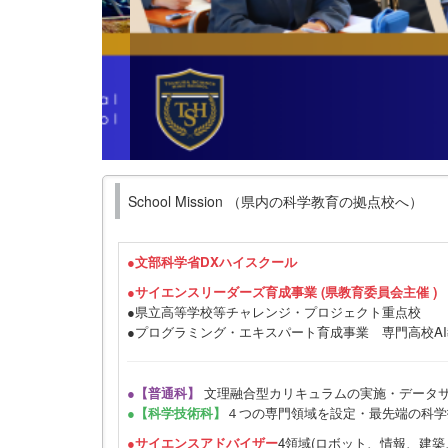
School Mission （県内の科学教育の拠点校へ）
●
文部科学省DXハイスクール
●サイエンスリーダーズ育成事業 (県教育委員会主催 )
●県立高等学校等チャレンジ・プロジェクト重点校
●プログラミング・エキスパート育成事業 専門高校A
●【普通科】
文理融合型カリキュラムの実施・データ
●【科学技術科】
４つの専門領域を設定・最先端の科学
●サイエンスアドバイザー
4領域(ロボット、情報、建築