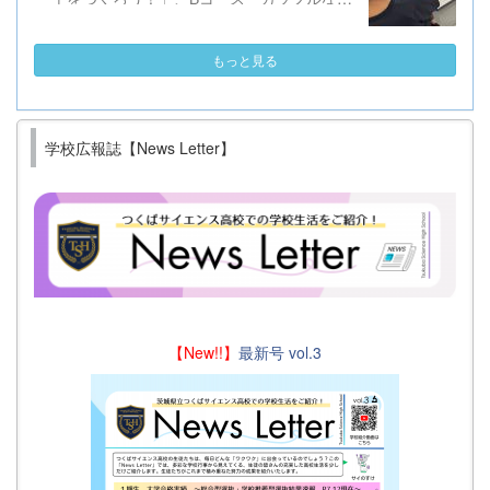
学！色の秘密」「ニンジンを細胞から育てよ
う！」という、理科実験、科学実験でした。
もっと見る
今回も大勢の小中学生に体験してもらいまし
た。 メンター役として、本校の生徒たちも
お手伝いに入り、器具の扱いなどを手ほどき
していました。 皆さん、満足げでした。 第
学校広報誌【News Letter】
３回は10月、今年度の最終回は11月を予定
しています。 ご参加お待ちしております。
【New!!】
最新号 vol.3