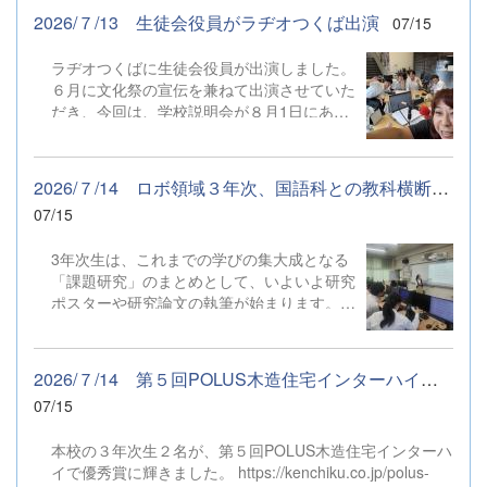
をしています。 ３月末に本校を訪問してくださった記者の
2026/７/13 生徒会役員がラヂオつくば出演
07/15
方が、丁寧にまとめてくださいました。 ご覧ください。
【遺伝子組み換えからロケットまで──研究機関のような県
ラヂオつくばに生徒会役員が出演しました。
立高校、つくばサイエンス高校の正体（「オモシロイ学
６月に文化祭の宣伝を兼ねて出演させていた
校」訪問記vol.5）】
だき、今回は、学校説明会が８月1日にある
ため、その宣伝を兼ねて出演させていただき
ました。 パーソナリティのあっちゃんの絶
妙な質問に、どうどうと応える生徒たちでし
2026/７/14 ロボ領域３年次、国語科との教科横断授業
た。 なぜ「サイエンス高校」を選んだの
07/15
か、なぜ現在所属している「領域」を選んだ
のかなど、質問に答える生徒たちです。
3年次生は、これまでの学びの集大成となる
「あっちゃん」からも、頼もしい生徒たちで
「課題研究」のまとめとして、いよいよ研究
すねという感想をいただきました。
ポスターや研究論文の執筆が始まります。今
回は、ロボット領域と国語科でタッグを組
み、説得力のある論理的な文章の書き方につ
いて特別授業を行いました。どんなに素晴ら
2026/７/14 第５回POLUS木造住宅インターハイ優秀賞
しいロボットや技術を開発しても、その魅力
07/15
や仕組みを相手に正しく伝える文章力がなけ
れば、研究の成果は十分に伝わりません。生
本校の３年次生２名が、第５回POLUS木造住宅インターハ
徒たちは、主語と述語の関係や分かりやすい
イで優秀賞に輝きました。 https://kenchiku.co.jp/polus-
文章の組み立て方など、表現の基礎から論文