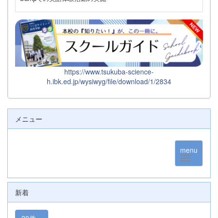
https://www.tsukuba-science-
h.ibk.ed.jp/wysiwyg/file/download/1/2834
メニュー
menu
新着
20件