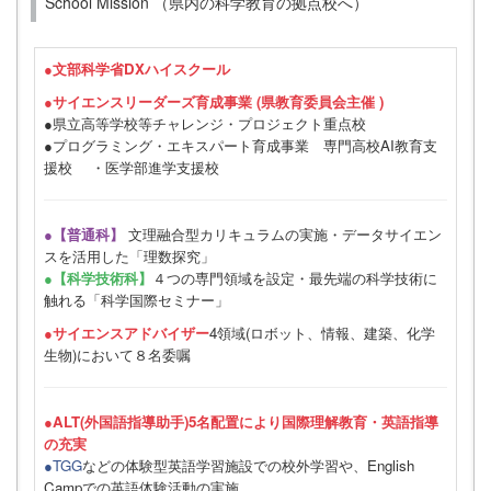
School Mission （県内の科学教育の拠点校へ）
●
文部科学省DXハイスクール
●サイエンスリーダーズ育成事業 (県教育委員会主催 )
●県立高等学校等チャレンジ・プロジェクト重点校
●プログラミング・エキスパート育成事業 専門高校AI教育支
援校 ・医学部進学支援校
●【普通科】
文理融合型カリキュラムの実施・データサイエン
スを活用した「理数探究」
●【科学技術科】
４つの専門領域を設定・最先端の科学技術に
触れる「科学国際セミナー」
●サイエンスアドバイザー
4領域(ロボット、情報、建築、化学
生物)において８名委嘱
●ALT(外国語指導助手)5名配置により国際理解教育・英語指導
の充実
●TGG
などの体験型英語学習施設での校外学習や、English
Campでの英語体験活動の実施