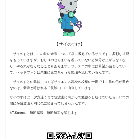
【サイのすけ】
サイのすけは、この世の未来について常に考えているサイです。多彩な才能
をもっていますが、おしりのぜんまいを巻いていないと気分が上がらなくな
り、やる気がなくなることもあります。フラスコの中には希望が詰まってい
て、ヘッドフォンは未来に役立ちそうな知識を流しているんです。
サイのすけの鼻は、つくばサイエンス高校の校章の一部です。鼻の色が紫色
なのは、紫峰と呼ばれる「筑波山」に由来しています。
サイのすけは、夕方遅くまで筑波山に向かって勉強をし続けていたら、いつの
間にか筑波山と同じ色に染まってしまったんです。
©T.Sciense 無断掲載、無断加工を禁じます