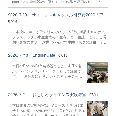
inter-high/ 建築設計に優れている作品と評価されました。
にふさわしい書き方までを学びました。続い
３軒の住宅に大屋根が重なるデザインです。 審査員から
て、「ちょっとおかしな」例文を推敲するこ
も、模型表現が非常に秀逸であることや共有空間の設計の
とにチャレンジしました。
2026/７/９ サイエンスキャッスル研究費2026「アサヒ飲料賞」に採択
良さなどの講評をいただきました。 受賞、おめでとうござ
07/14
います。
本校の2年生が取り組んでいる「身近な製品由来のナノ
プラスチックが水生生物の「生存」と「生殖」に与える長
期的影響の解明 〜次世代へ及ぼす生態リスクの評価〜」と
いう研究テーマが、見事「サイエンスキャッスル研究費
2026 アサヒ飲料賞」に採択されました！ 私たちの身の
2026/７/13 EnglishCafe
07/13
回りにあるプラスチックが環境や次世代の命にどんな影響
を与えるのか、深く掘り下げる素晴らしい探究の視点で
本日のEnglishCafeも盛況でした。ALT２名
す。 今後は、アサヒ飲料の研究開発の第一線で活躍され
が、メインファシリテーターとして活躍で
ている方がメンターとなり、生徒たちに寄り添ってアドバ
す。 「夏休みに行きたいところ」をテーマ
イスをくださることになりました。プロフェッショナルの
に、会話を楽しみました。 行きたいところ
方と一緒に研究を進められる貴重な機会に、生徒も「さら
は、海外？国内？どうやって行く？どういう
に研究を深めていきたい！」とこれからの活動にワクワク
ところに泊まる？なに食べる？ 夢が膨らみ
しながら意気込んでいます。 企業の方とのコラボレーシ
2026/７/11 おもしろサイエンス実験教室
07/11
ました。
ョンを通じて、研究がどのように発展していくのか本当に
楽しみです！未来の科学者を目指して熱心に挑戦を続ける
本日開催の実験教室は、Aコース「見つけ出
生徒たちをぜひ応援してください。
せ！木の葉 化石の発掘」「魚が泳ぐ！浮沈
子をつくろう！」、Bコース「カラフルな科