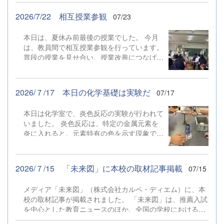
なく、自分の「研究」で本気で使いこなせる
があるはず。 検証をするのも、大切な探究
ようになるための【校内ライセンス制】を実
です。
2026/7/22 相互授業参観
07/23
施しています。科学技術部の一環として行わ
れるこの取り組みは、学科を問わず科学技術
本日は、夏休み前最後の授業でした。 今月
科・普通科のどちらの生徒も受講可能です。
は、教員間で相互授業参観を行っています。
講座を受講して資格試験に合格すると、対象
普段の授業を見せ合い、授業改善につなげよ
の機器を自身の研究で自由に使える許可（ラ
うという試みです。 夏休み明け、９月にも
イセンス）が与えられます。 今年度は「実
同様の取組を行い、研修をしようということ
体顕微鏡」「光学顕微鏡」「SEM（電子顕
になっています。
微鏡）」「紫外可視分光光度計」「エバポレ
2026/７/17 本日の化学基礎は実験だ
07/17
ーター」といった機器の講座が開講されまし
た。 1年次生の中にはすでに、すべてのライ
本日は化学室で、炎色反応の実験が行われて
センスを見事に勝ち取った頼もしい生徒もい
いました。 炎色反応は、特定の金属元素を
ます。本格的な設備を自分の手で動かし、未
炎に入れると、元素特有の色を示す現象で
知の世界を解き明かす……そんなワクワクす
す。 ガスバーナーの使い方を練習してか
る環境で探究を進める生徒たちの今後の活躍
ら、さあ実験。 謎の液体の色を確認してい
を、ぜひ応援してください。
きます。 「赤」「オレンジ」と生徒の声が
2026/７/15 「未来図」に本校の取材記事掲載
07/15
飛び交い、色から元素を特定していきまし
た。 実体験はとても大切なことですよね。
メディア「未来図」（株式会社カルペ・ディエム）に、本
校の取材記事が掲載されました。 「未来図」は、推薦入試
を中心とした教育ニュースのほか、全国の学校における特
色ある教育実践や先進的な試みについて幅広く取材し紹介