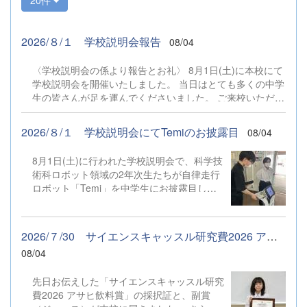
2026/８/１ 学校説明会報告
08/04
〈学校説明会の係より報告とお礼〉 8月1日(土)に本校にて
学校説明会を開催いたしました。 当日はとても多くの中学
生の皆さんが足を運んでくださいました。 ご来校いただい
た皆様、本当にありがとうございました。 今回の説明会で
は、本校の生徒たちが主体となって説明や誘導・案内を行
2026/８/１ 学校説明会にてTemiのお披露目
08/04
い、中学生の皆さんに頼もしく寄り添ってくれました。中
学生の皆さんは、説明のパートでは真剣な表情で耳を傾け
8月1日(土)に行われた学校説明会で、科学技
てくださり、体験コーナーではとても楽しそうに取り組ん
術科ロボット領域の2年次生たちが自律走行
でくださいました。 「自分の好きを極めたい！」「探究活
ロボット「Temi」を中学生にお披露目しま
動を楽しみたい！」という中学生の皆さん、ぜひ私たちと
した。 生徒たちの課題研究テーマは「学校
一緒に学びを深めていきましょう！皆さんのご入学を心よ
案内ロボット」です。 説明会では Temi の
りお待ちしています。
実演だけでなく、「学校案内ロボットがある
2026/７/30 サイエンスキャッスル研究費2026 アサヒ飲料賞メンタ...
学校についてどう思うか」というアンケート
08/04
調査も実施しました。 当日はたくさんの中
学生がTemiに興味をもってくれただけでな
先日お伝えした「サイエンスキャッスル研究
く、アンケートにも熱心に協力してくれまし
費2026 アサヒ飲料賞」の採択証と、副賞
た。 「こんな機能があったら嬉しい」「案