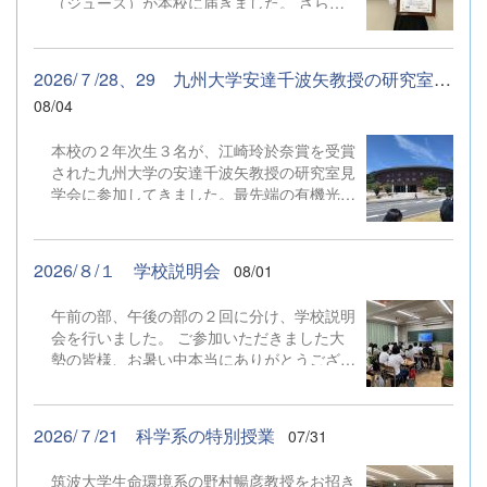
（ジュース）が本校に届きました。 さらに
内ロボットがいる学校は楽しそう！」といっ
今回は、アサヒ飲料の研究職の方が実際に本
たリアルな意見やアイデアがたくさん集ま
校へ足を運んでくださいました。 生徒が普
り、生徒たちにとっても大きな学びとなった
段どのように研究に取り組んでいるのか、実
ようです。 今後はTemiの仕組みを参考にし
2026/７/28、29 九州大学安達千波矢教授の研究室見学会
験室や研究の様子を直接見ていただきまし
つつ、今回集まったアンケート結果も取り入
08/04
た。 見学の後は、今後の研究の進め方につ
れて、つくばサイエンス高校ならではのオリ
いてプロの視点から大変貴重なアドバイスを
ジナル学校案内ロボットの開発に取り組んで
本校の２年次生３名が、江崎玲於奈賞を受賞
いただくことができました。 第一線で活躍
いきます。
された九州大学の安達千波矢教授の研究室見
する研究者の方と直接ディスカッションがで
学会に参加してきました。最先端の有機光エ
き、生徒の探究心もますます高まったようで
レクトロニクス研究に触れ、現場の熱気を肌
す。いただいたアドバイスを胸に、これから
で感じる素晴らしい機会となりました。生徒
研究がどのように深まっていくのか本当に楽
たちは体験実習で「温度や刺激による発光色
しみです。
2026/８/１ 学校説明会
08/01
変化」や「会合体と励起子複合体」といった
実験に挑戦しました。目を輝かせながら積極
午前の部、午後の部の２回に分け、学校説明
的に実験へ取り組んでいました。 さらに、
会を行いました。 ご参加いただきました大
安達教授から高校生へ贈られた「ダブルメジ
勢の皆様、お暑い中本当にありがとうござい
ャーの勧め」や「セレンディピティ（偶然の
ました。 学校説明会では、全体会として、
発見）を大切にする」という温かいメッセー
学校の概要説明、生徒による普通科・科学技
ジは、生徒たちの心に深く残りました。 こ
術科の説明、体験授業や見学ツアーなどを行
の貴重な経験を糧に、これからの探究活動に
2026/７/21 科学系の特別授業
07/31
いました。 生徒たちが受付から見学ツアー
もさらに熱心に取り組んでいきます。
の案内や、学科説明な、体験学習のサポート
筑波大学生命環境系の野村暢彦教授をお招き