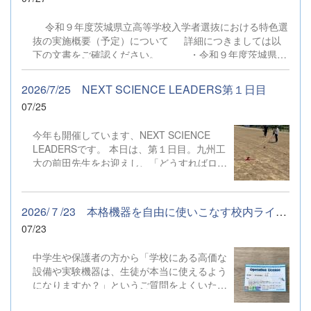
観察したり質問したりしていました。 部活
動で体験したことが、本物の技術に対する深
令和９年度茨城県立高等学校入学者選抜における特色選
い興味へとしっかりつながっています。見学
抜の実施概要（予定）について 詳細につきましては以
の最後には、ロボットの新しい活用法につい
下の文書をご確認ください。 ・令和９年度茨城県立
ての提案書を作成しました。 実物に触れて
高等学校入学者選抜における特色選抜の実施概要（予定）
視野を広げた2人から、一体どんな斬新なア
イデアが飛び出すのか今から楽しみです。
2026/7/25 NEXT SCIENCE LEADERS第１日目
07/25
今年も開催しています、NEXT SCIENCE
LEADERSです。 本日は、第１日目。九州工
大の前田先生をお迎えし、「どうすればロケ
ットを遠くまで飛ばすことができるだろう
か？」の探究活動。 本校生徒や筑波大学の
学生ボランティアの手伝いを受けながら、ロ
2026/７/23 本格機器を自由に使いこなす校内ライセンス
ケットの構造を学び、モデルロケットの製作
07/23
をしました。 午後は、いよいよ発射体験。
ちょっと強い風が吹き始め、飛ぶのか？と疑
中学生や保護者の方から「学校にある高価な
問に思いながら、準備します。 学んだとお
設備や実験機器は、生徒が本当に使えるよう
りにロケットを発射台に設置し、安全を確認
になりますか？」というご質問をよくいただ
し、「発射５秒前、４、３、２、１！」 飛
きます。 本校では授業の実習で扱うだけで
んだもの、飛ばなかったもの、それぞれ理由