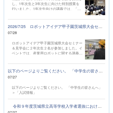
など、さまざまな場所で活躍していました。
し、1年次生と3年次生に向けた特別授業を
また、自走式ロボットの「Temi]も案内役と
行いました。1年次生向けの講義では、「地
して一役買っていました。
球がいかに微生物中心の世界なのか」をテー
マに、様々な観察画像や例を用いて分かりや
すく説明していただきました。 一見目に見
2026/7/25 ロボットアイデア甲子園茨城県大会セミナー＆見学会
えない微生物たちのダイナミックな世界に生
07/28
徒たちも興味津々でした。 これからの探究
活動や領域選択への大きな一歩となりまし
ロボットアイデア甲子園茨城県大会セミナー
た。 また、3年次生の化学生物領域の生徒た
＆見学会に２年次生２名が参加しました。イ
ちには、科学論文の書き方や研究の進め方に
ベントでは、産業用ロボットに関する講義を
ついての特別授業を実施しました。 「一見
受けたり、各種ロボットが実際に稼働する様
興味がないことでも自分の興味へと手繰り寄
子を見学したりしました。特に、コンベア上
せる力」など、これから研究を進める上でも
にランダムに置かれたサイコロを素早く取り
社会に出る上でも大切な思考法やキャリアに
以下のページよりご覧ください。 「中学生の皆さんへ」＞...
出して綺麗に並べるロボットに興味がわきま
ついてのアドバイスをいただきました。大学
07/27
した。2人が最も気になったのは、ロボット
の第一線で活躍されるプロの視線に触れ、自
の「吸着ハンド」の部分です。 この2人は、
分の探究をさらに深めたいという気持ちが高
以下のページよりご覧ください。 「中学生の皆さんへ」
先日のつくばフェスティバルで「吸着ハン
まった生徒たちです。
＞「入試情報」
ド」原理模型の工作・実験を担当してくれて
いた生徒です。自分たちが実験で扱っていた
吸着ハンドの本物が、産業用ロボットとして
令和９年度茨城県立高等学校入学者選抜における特色選抜の実施...
活躍している姿に興味津々で、夢中になって
07/27