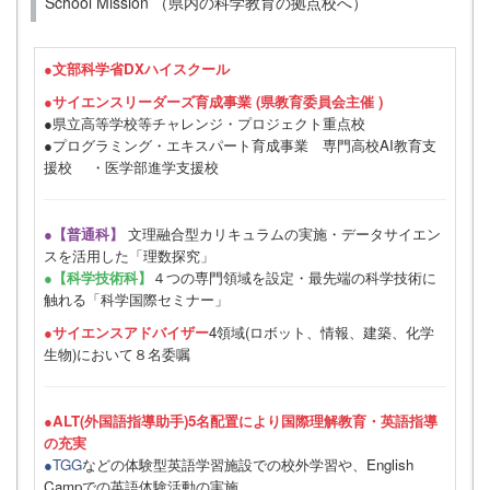
School Mission （県内の科学教育の拠点校へ）
●
文部科学省DXハイスクール
●サイエンスリーダーズ育成事業 (県教育委員会主催 )
●県立高等学校等チャレンジ・プロジェクト重点校
●プログラミング・エキスパート育成事業 専門高校AI教育支
援校 ・医学部進学支援校
●【普通科】
文理融合型カリキュラムの実施・データサイエン
スを活用した「理数探究」
●【科学技術科】
４つの専門領域を設定・最先端の科学技術に
触れる「科学国際セミナー」
●サイエンスアドバイザー
4領域(ロボット、情報、建築、化学
生物)において８名委嘱
●ALT(外国語指導助手)5名配置により国際理解教育・英語指導
の充実
●TGG
などの体験型英語学習施設での校外学習や、English
Campでの英語体験活動の実施