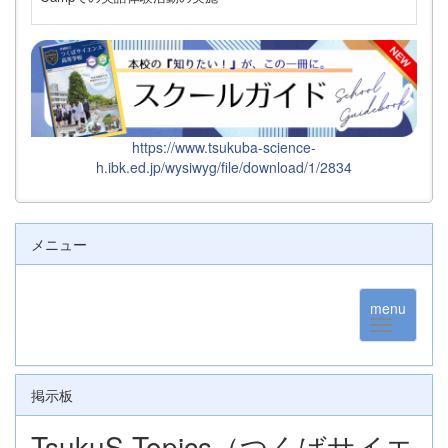
https://www.tsukuba-science-
h.ibk.ed.jp/wysiwyg/file/download/1/2834
メニュー
menu
掲示板
TsukuS Topics（つくばサイエ