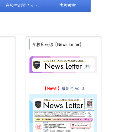
在校生の皆さんへ
実験教室
学校広報誌【News Letter】
【New!!】
最新号 vol.3