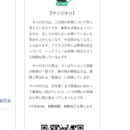
【サイのすけ】
サイのすけは、この世の未来について常に
考えているサイです。多彩な才能をもってい
ますが、おしりのぜんまいを巻いていないと
気分が上がらなくなり、やる気がなくなるこ
ともあります。フラスコの中には希望が詰ま
っていて、ヘッドフォンは未来に役立ちそう
な知識を流しているんです。
サイのすけの鼻は、つくばサイエンス高校
の校章の一部です。鼻の色が紫色なのは、紫
峰と呼ばれる「筑波山」に由来しています。
サイのすけは、夕方遅くまで筑波山に向かっ
て勉強をし続けていたら、いつの間にか筑波
山と同じ色に染まってしまったんです。
塚照美
©T.Sciense 無断掲載、無断加工を禁じます