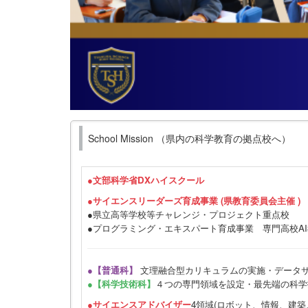
School Mission （県内の科学教育の拠点校へ）
●
文部科学省DXハイスクール
●サイエンスリーダーズ育成事業 (県教育委員会主催 )
●県立高等学校等チャレンジ・プロジェクト重点校
●プログラミング・エキスパート育成事業 専門高校A
●【普通科】
文理融合型カリキュラムの実施・データ
●【科学技術科】
４つの専門領域を設定・最先端の科学
●サイエンスアドバイザー
4領域(ロボット、情報、建築