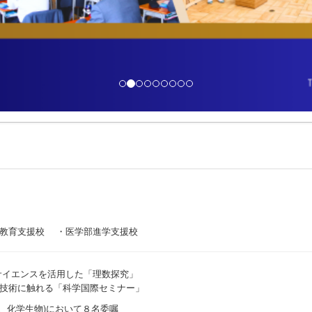
I教育支援校 ・医学部進学支援校
サイエンスを活用した「理数探究」
技術に触れる「科学国際セミナー」
、化学生物)において８名委嘱