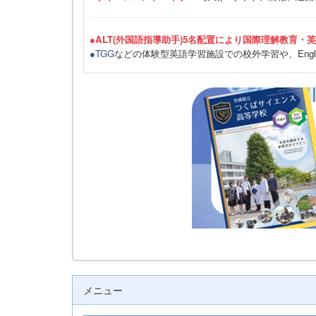
●ALT(外国語指導助手)5名配置により国際理解教育・
●TGG
などの体験型英語学習施設での校外学習や、Engli
メニュー