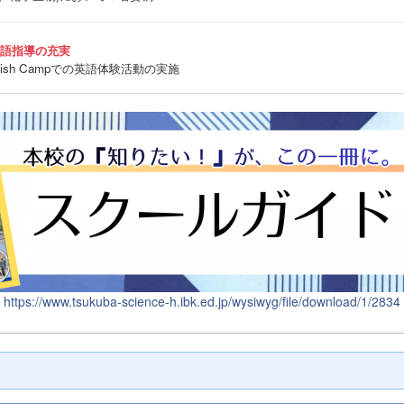
英語指導の充実
sh Campでの英語体験活動の実施
https://www.tsukuba-science-h.ibk.ed.jp/wysiwyg/file/download/1/2834