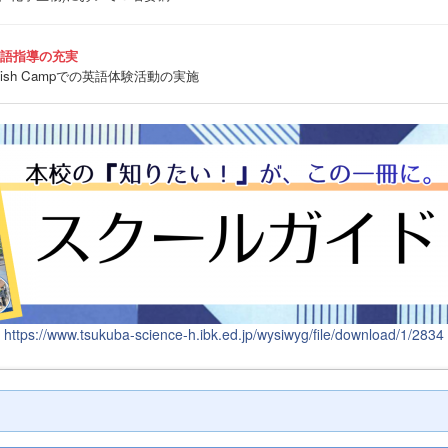
英語指導の充実
sh Campでの英語体験活動の実施
https://www.tsukuba-science-h.ibk.ed.jp/wysiwyg/file/download/1/2834