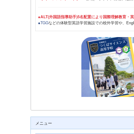
●ALT(外国語指導助手)5名配置により国際理解教育・
●TGG
などの体験型英語学習施設での校外学習や、Engli
メニュー