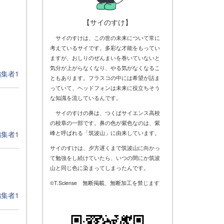
【サイのすけ】
サイのすけは、この世の未来について常に
考えているサイです。多彩な才能をもってい
ますが、おしりのぜんまいを巻いていないと
気分が上がらなくなり、やる気がなくなるこ
編集者1
ともあります。フラスコの中には希望が詰ま
っていて、ヘッドフォンは未来に役立ちそう
な知識を流しているんです。
サイのすけの鼻は、つくばサイエンス高校
の校章の一部です。鼻の色が紫色なのは、紫
編集者1
峰と呼ばれる「筑波山」に由来しています。
サイのすけは、夕方遅くまで筑波山に向かっ
て勉強をし続けていたら、いつの間にか筑波
山と同じ色に染まってしまったんです。
©T.Sciense 無断掲載、無断加工を禁じます
編集者1