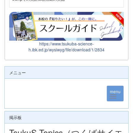
https://www.tsukuba-science-
h.ibk.ed.jp/wysiwyg/file/download/1/2834
メニュー
menu
掲示板
TsukuS Topics（つくばサイエ