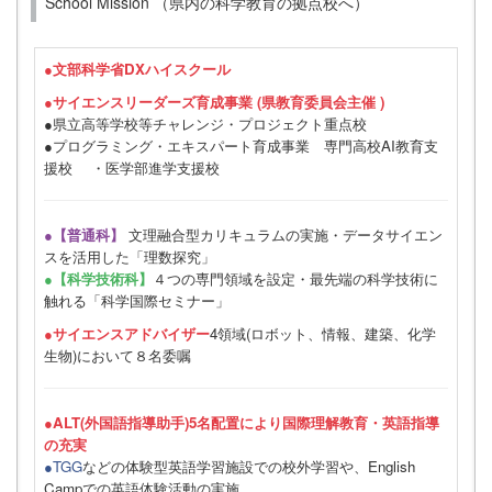
School Mission （県内の科学教育の拠点校へ）
●
文部科学省DXハイスクール
●サイエンスリーダーズ育成事業 (県教育委員会主催 )
●県立高等学校等チャレンジ・プロジェクト重点校
●プログラミング・エキスパート育成事業 専門高校AI教育支
援校 ・医学部進学支援校
●【普通科】
文理融合型カリキュラムの実施・データサイエン
スを活用した「理数探究」
●【科学技術科】
４つの専門領域を設定・最先端の科学技術に
触れる「科学国際セミナー」
●サイエンスアドバイザー
4領域(ロボット、情報、建築、化学
生物)において８名委嘱
●ALT(外国語指導助手)5名配置により国際理解教育・英語指導
の充実
●TGG
などの体験型英語学習施設での校外学習や、English
Campでの英語体験活動の実施